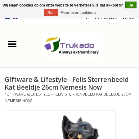
Wij slaan cookies op om onze website te verbeteren. Is dat akkoord?
Ja
Nee
Meer over cookies »
EUR
/
USD
0 Artikelen - €0,00
Home
Leer
Fantasy
Giftware & Lifestyle - Felis Sterrenbeeld
Merchandise
Kat Beeldje 26cm Nemesis Now
/
GIFTWARE & LIFESTYLE - FELIS STERRENBEELD KAT BEELDJE 26CM
Retro Vintage
NEMESIS NOW
Gothic Steampunk
Tassen