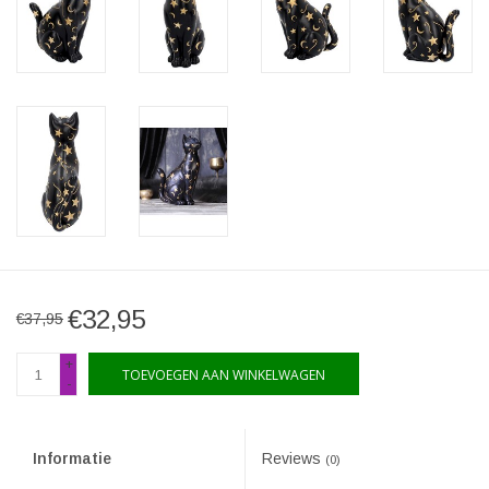
€32,95
€37,95
+
TOEVOEGEN AAN WINKELWAGEN
-
Informatie
Reviews
(0)