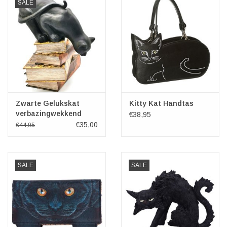
SALE
Zwarte Gelukskat
Kitty Kat Handtas
verbazingwekkend
€38,95
beeldje
€35,00
€44,95
SALE
SALE