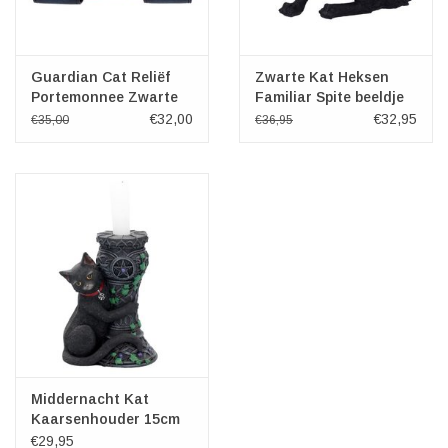
Guardian Cat Reliëf
Zwarte Kat Heksen
Portemonnee Zwarte
Familiar Spite beeldje
Kat
(klein)
€32,00
€32,95
€35,00
€36,95
Middernacht Kat
Kaarsenhouder 15cm
€29,95