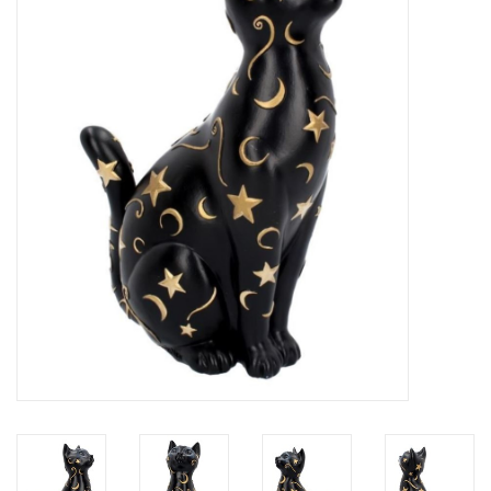
Veronese Design
Giftware & Lifestyle &
Collectables
Bezoek ons
Nieuw
Aanbiedingen