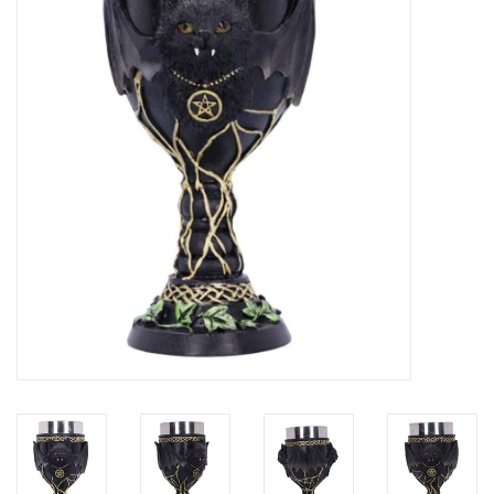
Veronese Design
Giftware & Lifestyle &
Collectables
Bezoek ons
Nieuw
Aanbiedingen