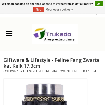
Wij slaan cookies op om onze website te verbeteren. Is dat akkoord?
Ja
Nee
Meer over cookies »
EUR
/
USD
0 Artikelen - €0,00
Home
Leer
Fantasy
Giftware & Lifestyle - Feline Fang Zwarte
Merchandise
kat Kelk 17.3cm
/
GIFTWARE & LIFESTYLE - FELINE FANG ZWARTE KAT KELK 17.3CM
Retro Vintage
Gothic Steampunk
Tassen