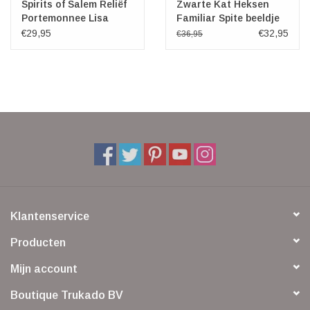
Spirits of Salem Reliëf
Zwarte Kat Heksen
Portemonnee Lisa
Familiar Spite beeldje
Parker
(klein)
€29,95
€32,95
€36,95
Klantenservice
Producten
Mijn account
Boutique Trukado BV