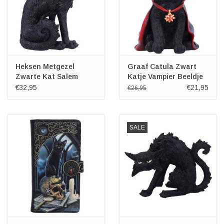
Heksen Metgezel
Graaf Catula Zwart
Zwarte Kat Salem
Katje Vampier Beeldje
19,6cm
€32,95
€21,95
€26,95
SALE