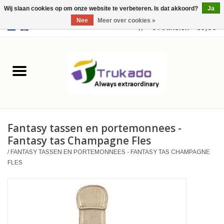
Wij slaan cookies op om onze website te verbeteren. Is dat akkoord?
Ja
Nee
Meer over cookies »
EUR
/
USD
0 Artikelen - €0,00
Home
Leer
Fantasy
Fantasy tassen en portemonnees -
Merchandise
Fantasy tas Champagne Fles
/
FANTASY TASSEN EN PORTEMONNEES - FANTASY TAS CHAMPAGNE
Retro Vintage
FLES
Gothic Steampunk
Tassen