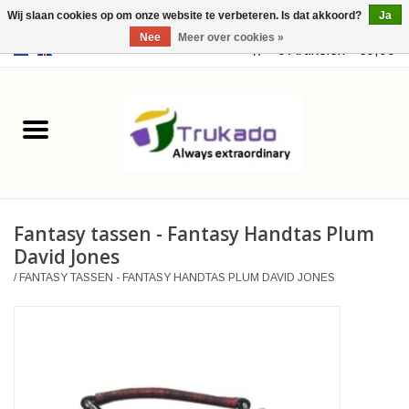
Wij slaan cookies op om onze website te verbeteren. Is dat akkoord?
Ja
Nee
Meer over cookies »
EUR
/
USD
0 Artikelen - €0,00
Home
Leer
Fantasy
Fantasy tassen - Fantasy Handtas Plum
Merchandise
David Jones
/
FANTASY TASSEN - FANTASY HANDTAS PLUM DAVID JONES
Retro Vintage
Gothic Steampunk
Tassen