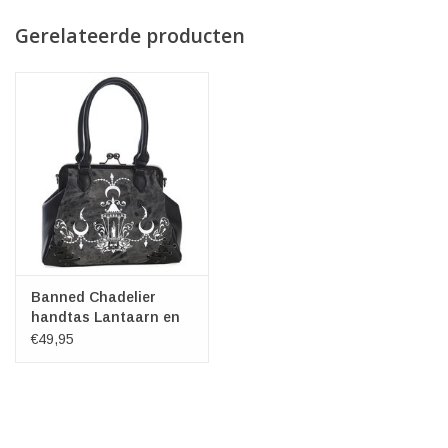
Gerelateerde producten
Banned Chadelier
handtas Lantaarn en
Korset snoer
€49,95