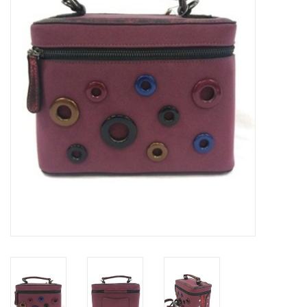
Veronese Design
Giftware & Lifestyle &
Collectables
Bezoek ons
Nieuw
Aanbiedingen