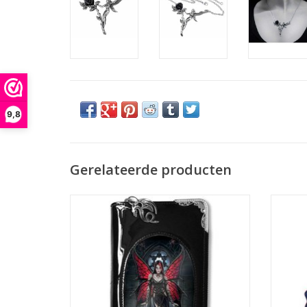
9,8
Gerelateerde producten
Gothic portemonnees - Anne Stokes 3D
Fantas
portemonnee Aracnafaria (Gothic Fee)
TOEVOEGEN AAN WINKELWAGEN