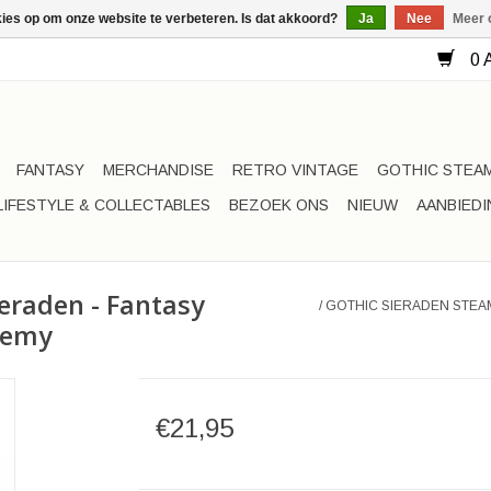
kies op om onze website te verbeteren. Is dat akkoord?
Ja
Nee
Meer 
0 A
FANTASY
MERCHANDISE
RETRO VINTAGE
GOTHIC STEA
LIFESTYLE & COLLECTABLES
BEZOEK ONS
NIEUW
AANBIED
eraden - Fantasy
/
GOTHIC SIERADEN STEAM
chemy
€21,95