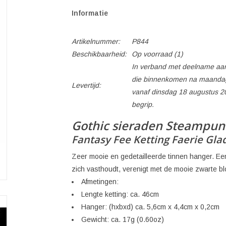
Informatie
Artikelnummer:
P844
Beschikbaarheid:
Op voorraad
(1)
In verband met deelname aan
die binnenkomen na maandag
Levertijd:
vanaf dinsdag 18 augustus 2
begrip.
Gothic sieraden Steampun
Fantasy Fee Ketting Faerie Gla
Zeer mooie en gedetailleerde tinnen hanger. Ee
zich vasthoudt, verenigt met de mooie zwarte b
Afmetingen:
Lengte ketting: ca. 46cm
Hanger: (hxbxd) ca. 5,6cm x 4,4cm x 0,2cm
Gewicht: ca. 17g (0.60oz)