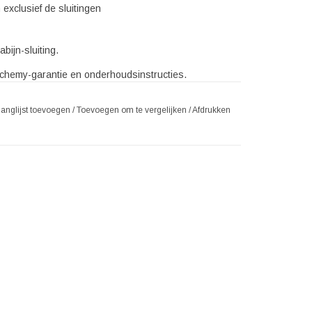
 exclusief de sluitingen
bijn-sluiting.
Alchemy-garantie en onderhoudsinstructies.
langlijst toevoegen
/
Toevoegen om te vergelijken
/
Afdrukken
an fijn Engels tin. (Voldoet aan lood, cadmium en