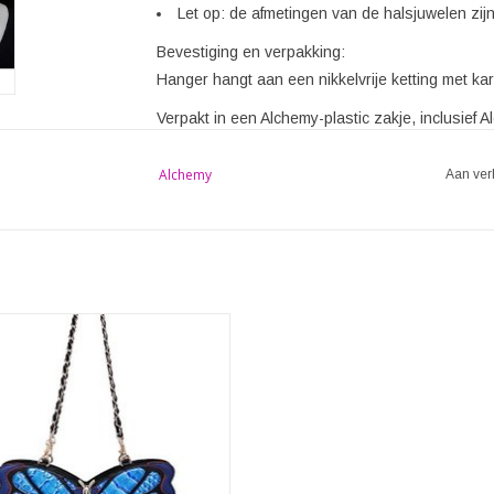
Let op: de afmetingen van de halsjuwelen zijn
Bevestiging en verpakking:
Hanger hangt aan een nikkelvrije ketting met kara
Verpakt in een Alchemy-plastic zakje, inclusief 
Materialen en herkomst:
Alchemy
Aan ver
Ontworpen en met de hand gemaakt in Engeland v
nikkel).
y tassen en portemonnees - Fantasy
tas Vlinder