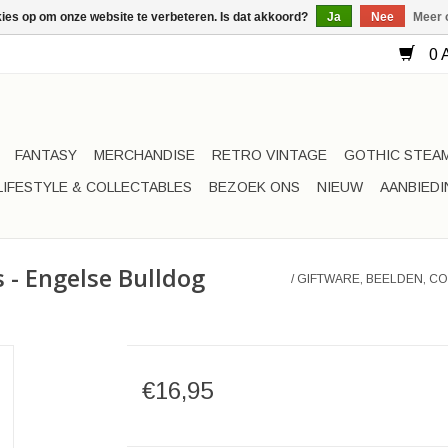
kies op om onze website te verbeteren. Is dat akkoord?
Ja
Nee
Meer 
0 A
FANTASY
MERCHANDISE
RETRO VINTAGE
GOTHIC STEA
LIFESTYLE & COLLECTABLES
BEZOEK ONS
NIEUW
AANBIED
s - Engelse Bulldog
/
GIFTWARE, BEELDEN, C
€16,95