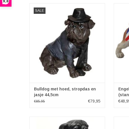
9,8
Bulldog met hoed, stropdas en jasje beeld
Een 
SALE
44,5cm
natuur
Afmetingen: (hxdxb): 44,5cm x 42cm x
een gew
29,5cm
voor
hond
TOEVOEGEN AAN WINKELWAGEN
draagt
TO
Bulldog met hoed, stropdas en
Engel
jasje 44,5cm
(stan
€79,95
€48,9
€85,95
Bulldog beeldje in Retro stijl. Zeer
Surreal
gedetailleerd, met veel expressie. Deze
en gr