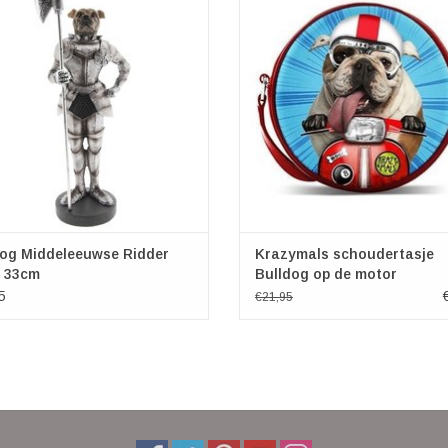
verwaardigd beeld van Bulldog als
motorrijden! Het volledig bewijs hi
ddeleeuwse ridder-wachter. Een
staat vast op deze coole schouder
ldige samensmelting van dier en
merk Krazymals.
it buste past perfect bij elk interieur
Deze vrolijke tas is gemaakt van kw
en is een ech
waterafstotend stof. Binnenk
TOEVOEGEN AAN WINKELWA
dog Middeleeuwse Ridder
Krazymals schoudertasje
d 33cm
Bulldog op de motor
5
€21,95