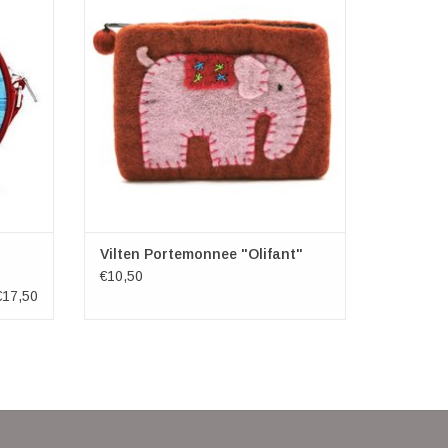
er van
Multicolor
tas van
Afmetingen: (bxhxd) ca. 12cm x 11cm x
0,5cm
aliteit
TOEVOEGEN AAN WINKELWAGEN
GEN
Vilten Portemonnee "Olifant"
€10,50
€17,50