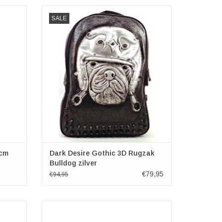
elachtig
Gothic tassen Steampunk tassen - Gothic
SALE
met de
3D Rugzak Bulldog zilver
 gekleed
TOEVOEGEN AAN WINKELWAGEN
ge
it beeld
en echte
5cm
Dark Desire Gothic 3D Rugzak
Bulldog zilver
€79,95
€94,95
 varkens
Vilten Portemonnee "Olifant"
n zeker
100% wol