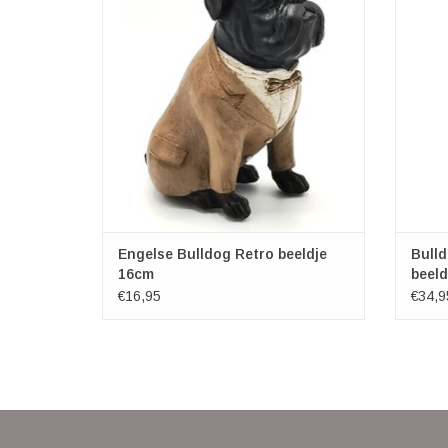
hondachtige gentlemen draagt nonchalant
hand 
een colbertje en vlinder stropdas. Door een
mi
stoere een toch eenvoudige uitvoering, heeft
gewe
dit beeldje net wat extra. Het zal een
mens. D
geweldig
TOEVOEGEN AAN WINKELWAGEN
Engelse Bulldog Retro beeldje
Bull
16cm
beel
€16,95
€34,9