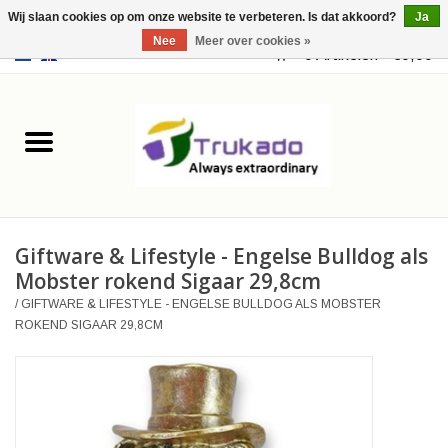
Wij slaan cookies op om onze website te verbeteren. Is dat akkoord?
Ja
Nee
Meer over cookies »
EUR
/
USD
0 Artikelen - €0,00
Home
Leer
Fantasy
Giftware & Lifestyle - Engelse Bulldog als
Merchandise
Mobster rokend Sigaar 29,8cm
/
GIFTWARE & LIFESTYLE - ENGELSE BULLDOG ALS MOBSTER
Retro Vintage
ROKEND SIGAAR 29,8CM
Gothic Steampunk
Tassen