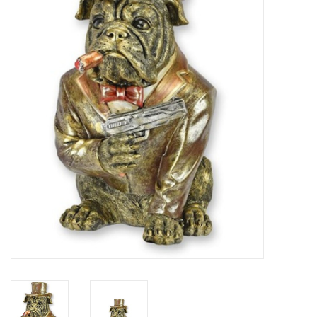
Veronese Design
Giftware & Lifestyle &
Collectables
Bezoek ons
Nieuw
Aanbiedingen