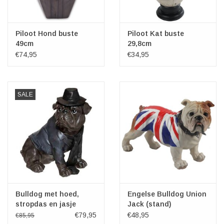
Piloot Hond buste
Piloot Kat buste
49cm
29,8cm
€74,95
€34,95
SALE
Bulldog met hoed,
Engelse Bulldog Union
stropdas en jasje
Jack (stand)
44,5cm
€79,95
€48,95
€85,95