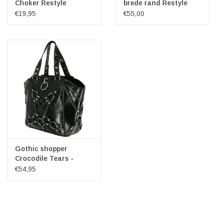
Choker Restyle
brede rand Restyle
€19,95
€55,00
Gothic shopper
Crocodile Tears -
Restyle
€54,95