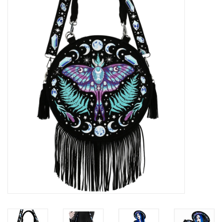
Veronese Design
Giftware & Lifestyle &
Collectables
Bezoek ons
Nieuw
Aanbiedingen