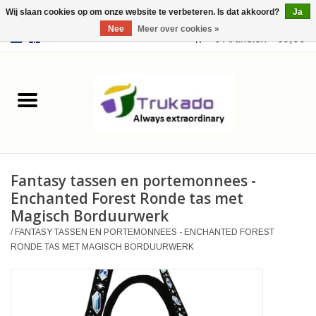
Wij slaan cookies op om onze website te verbeteren. Is dat akkoord?
Ja
Nee
Meer over cookies »
EUR
/
USD
0 Artikelen - €0,00
Home
Leer
Fantasy
Fantasy tassen en portemonnees -
Merchandise
Enchanted Forest Ronde tas met
Magisch Borduurwerk
Retro Vintage
/
FANTASY TASSEN EN PORTEMONNEES - ENCHANTED FOREST
RONDE TAS MET MAGISCH BORDUURWERK
Gothic Steampunk
Tassen