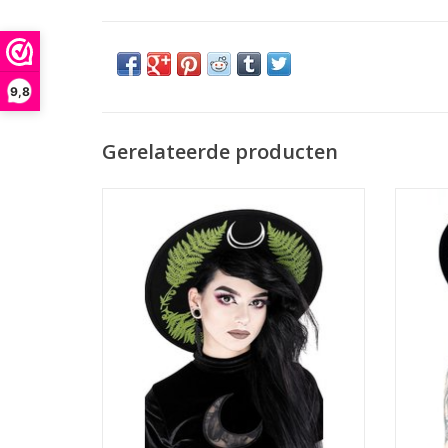
9,8
Gerelateerde producten
Hoed met brede rand Forest Witch
Hoofdomtrek: verstelbaar
Gemaakt
Merk: Restyle
zoda
Materiaal: 100% wol
Aan 
Breede rand: 10cm
bevind
TOEVOEGEN AAN WINKELWAGEN
Deze ho
TO