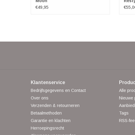
Moon
Resty
€49,95
€55,0
Klantenservice
Produc
Bedrijfsgegevens en Contact
Alle pro
Over ons
Nieuwe 
Verzenden & retourneren
Aanbied
Betaalmethoden
Tags
Garantie en klachten
RSS-fee
Herroepingsrecht