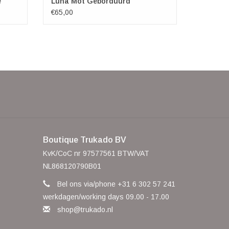
e
Luna Mot Geborduurd
€65,00
Boutique Trukado BV
KvK/CoC nr 97577561 BTW/VAT
NL868120790B01
Bel ons via/phone +31 6 302 57 241
werkdagen/working days 09.00 - 17.00
shop@trukado.nl