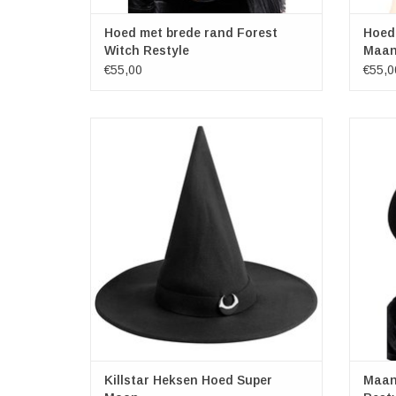
Hoed met brede rand Forest
Hoed
Witch Restyle
Maan
€55,00
€55,0
Killstar Heksen Hoed Super Moon
M
Metalen halve Maan
EEN MAAT
Met KILLSTAR branding. 100% wol
TOEVOEGEN AAN WINKELWAGEN
TO
Killstar Heksen Hoed Super
Maan