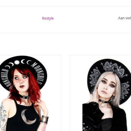
Restyle
Aan ver
Moon Child hoed.
Gothic Hoed met brede rand - Fortune
 van 100% wol, volledig verstevigd
Gothic Hoed Fortune Teller
t de vorm perfect wordt behouden.
Merk: Restyle
de binnenkant van de brede rand
Materiaal: 100% wol
t zich print met de tekst tekst "Moon
Hoofdomtrek: verstelbaar
Child" en de Maanfasen.
Breede rand: 10cm
ed transformeert elke outfit tot een
TOEVOEGEN AAN WINKELWA
heksige
EVOEGEN AAN WINKELWAGEN