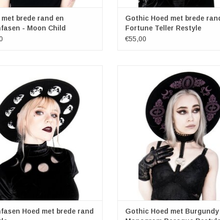
 met brede rand en
Gothic Hoed met brede ran
fasen - Moon Child
Fortune Teller Restyle
0
€55,00
aanfasen Hoed met brede rand
Gothic Hoed met Burgundy Mon
Merk: Restyle
Baroque
Materiaal: 100% wool
Merk: Restyle
Hoofdomtrek: verstelbaar
Materiaal: 100% wool
Hoofdomtrek: verstelbaar
EVOEGEN AAN WINKELWAGEN
fasen Hoed met brede rand
Gothic Hoed met Burgundy