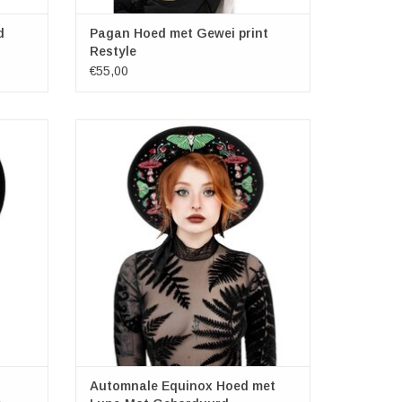
d
Pagan Hoed met Gewei print
Restyle
€55,00
ogram
Automnale Equinox Hoed met Luna Mot
Geborduurd
Merk: Restyle
Materiaal: 100% wool
Hoofdomtrek: verstelbaar
TOEVOEGEN AAN WINKELWAGEN
Automnale Equinox Hoed met