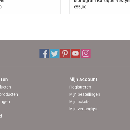
le
Monogram Baroque Restyl
0
€55,00
ten
Mijn account
ducten
Registreren
producten
Mijn bestellingen
ingen
Mijn tickets
Mijn verlanglijst
d