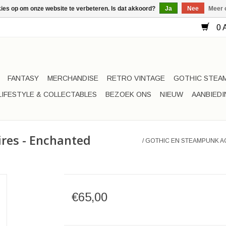
kies op om onze website te verbeteren. Is dat akkoord?
Ja
Nee
Meer 
0 A
FANTASY
MERCHANDISE
RETRO VINTAGE
GOTHIC STEA
LIFESTYLE & COLLECTABLES
BEZOEK ONS
NIEUW
AANBIED
res - Enchanted
/
GOTHIC EN STEAMPUNK 
€65,00