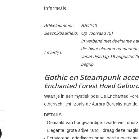
Informatie
Artikelnummer:
RS4243
Beschikbaarheid:
Op voorraad
(5)
In verband met deelname aan
die binnenkomen na maandag
Levertijd:
vanaf dinsdag 18 augustus 2
begrip.
Gothic en Steampunk acce
Enchanted Forest Hoed Gebor
Waan je in een mystiek bos! De Enchanted Forest
etherisch licht, zoals de Aurora Borealis aan de 
DETAILS:
- Gemaakt van hoogwaardige zwarte wol, duur
- Elegante, grote stijve rand - draag deze mag
- Betoverend, driedimensionaal borduurwerk me