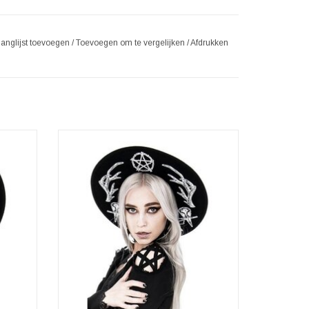
langlijst toevoegen
/
Toevoegen om te vergelijken
/
Afdrukken
 Teller.
Pagan hoed met Gewei print
Merk: Restyle
Materiaal: 100% wol
Hoofdomtrek: verstelbaar
Breede rand: 10cm
TOEVOEGEN AAN WINKELWAGEN
GEN