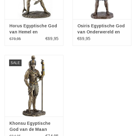
Horus Egyptische God
Osiris Egyptische God
van Hemel en
van Onderwereld en
Koningschap
Mummies
€69,95
€69,95
€79,95
SALE
Khonsu Egyptische
God van de Maan