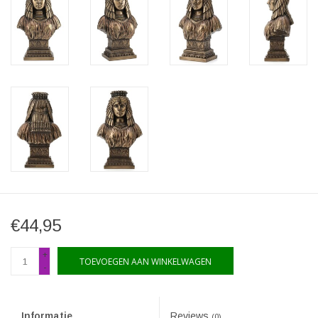
€44,95
+
TOEVOEGEN AAN WINKELWAGEN
-
Informatie
Reviews
(0)