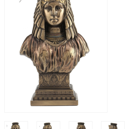
Veronese Design
Giftware & Lifestyle &
Collectables
Bezoek ons
Nieuw
Aanbiedingen