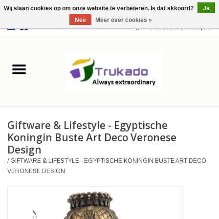
Wij slaan cookies op om onze website te verbeteren. Is dat akkoord?
Ja
Nee
Meer over cookies »
EUR
/
USD
0 Artikelen - €0,00
Home
Leer
Fantasy
Giftware & Lifestyle - Egyptische
Merchandise
Koningin Buste Art Deco Veronese
Design
Retro Vintage
/
GIFTWARE & LIFESTYLE - EGYPTISCHE KONINGIN BUSTE ART DECO
VERONESE DESIGN
Gothic Steampunk
Tassen