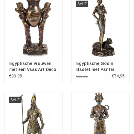
SALE
Egyptische Vrouwen
Egyptische Godin
met een Vaas Art Deco
Bastet met Panter
Stijl
Veronese Design
€89,95
€74,95
€85,95
SALE