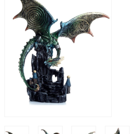
Veronese Design
Giftware & Lifestyle &
Collectables
Bezoek ons
Nieuw
Aanbiedingen