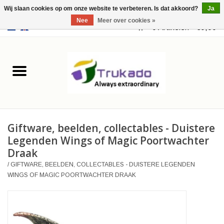
Wij slaan cookies op om onze website te verbeteren. Is dat akkoord?
Ja
Nee
Meer over cookies »
EUR
/
USD
0 Artikelen - €0,00
Home
Leer
Fantasy
Giftware, beelden, collectables - Duistere
Merchandise
Legenden Wings of Magic Poortwachter
Draak
Retro Vintage
/
GIFTWARE, BEELDEN, COLLECTABLES - DUISTERE LEGENDEN
WINGS OF MAGIC POORTWACHTER DRAAK
Gothic Steampunk
Tassen