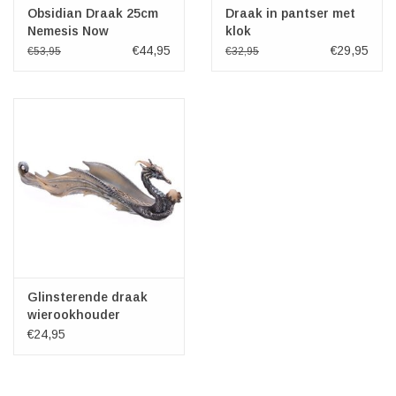
Obsidian Draak 25cm
Draak in pantser met
Nemesis Now
klok
€44,95
€29,95
€53,95
€32,95
Glinsterende draak
wierookhouder
€24,95