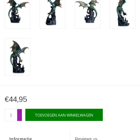
€44,95
+
TOEVOEGEN AAN WINKELWAGEN
-
Informatie
Reviews
(0)