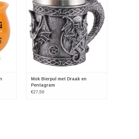
ruit te
Afmetingen:
zien van
Hoogte ca. 11cm
n wordt
Breedte (inclusief handvat) ca. 16cm
Diameter ca. 9cm
TOEVOEGEN AAN WINKELWAGEN
GEN
n
Mok Bierpul met Draak en
Pentagram
€27,50