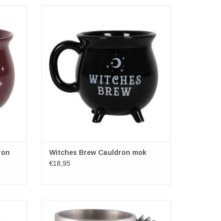
schikt
Onze bestverkochte ketel-mok is nu
r.
verkrijgbaar in nog meer boze stijlen! Deze
schitterende mok is ontworpen om eruit te
zien als een zwarte ketel en is voorzien van
de woorden 'Witches Brew' en wordt
geleverd in een bijpassende
geschenkverpakking. Ontwo
TOEVOEGEN AAN WINKELWAGEN
ron
Witches Brew Cauldron mok
€18,95
s nu
Mok Bierpul met Draak en Pentagram
en! Deze
Kleu: Zilver-Antraciet