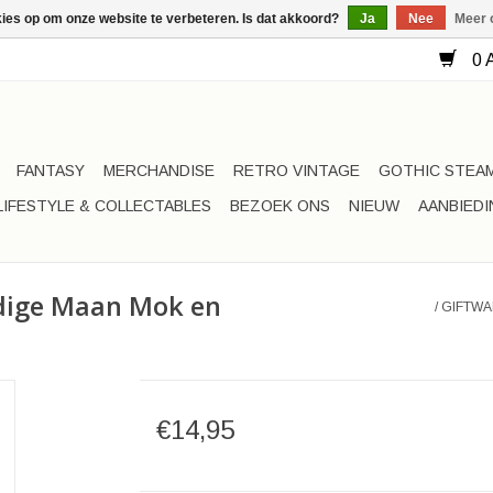
kies op om onze website te verbeteren. Is dat akkoord?
Ja
Nee
Meer 
0 A
FANTASY
MERCHANDISE
RETRO VINTAGE
GOTHIC STEA
LIFESTYLE & COLLECTABLES
BEZOEK ONS
NIEUW
AANBIED
udige Maan Mok en
/
GIFTWA
€14,95