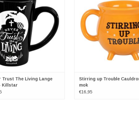
tingen - H: 14cm, Inhoud: 570ml
schitterende mok is ontworpen om e
zien als een blauwe ketel en is voor
EVOEGEN AAN WINKELWAGEN
de woorden 'Stirring up Trouble' e
geleverd in een bijpassende
geschenkverpakking.
TOEVOEGEN AAN WINKELWA
 Trust The Living Lange
Stirring up Trouble Cauldro
 Killstar
mok
5
€16,95