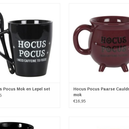
e magische mok is geschikt voor
Deze schitterende ketel mok is ge
tron en vaatwasser. Inhoud 300ml
voor magnetron en vaatwasse
s Pocus Mok en Lepel set
Hocus Pocus Paarse Cauld
mok
5
€16,95
rust The Living Lange Mok - Killstar
Onze bestverkochte ketel-mok i
twasser- en magnetronbestendig
verkrijgbaar in nog meer boze stijl