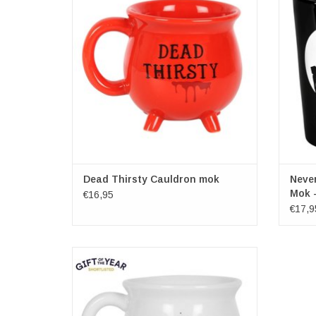
schitterende mok is ontworpen om eruit te
Afme
zien als een blauwe ketel en is voorzien van
TO
de woorden 'Dead Thirsty' en wordt
geleverd in een bijpassende
geschenkverpakking. Ontwo
TOEVOEGEN AAN WINKELWAGEN
Dead Thirsty Cauldron mok
Never
Mok -
€16,95
€17,9
Witte Heks Ketel Mok
Deze schitterende witte mok is ontworpen
om eruit te zien als een ketel en is voorzien
van de woorden 'White Witch'. De mok
wordt geleverd in een bijpassende