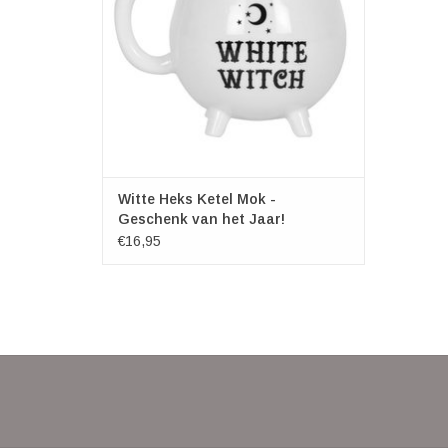
kartonnen doos. Dit product is exclusief bij
Something Different en maakt d
TOEVOEGEN AAN WINKELWAGEN
Witte Heks Ketel Mok -
Geschenk van het Jaar!
€16,95