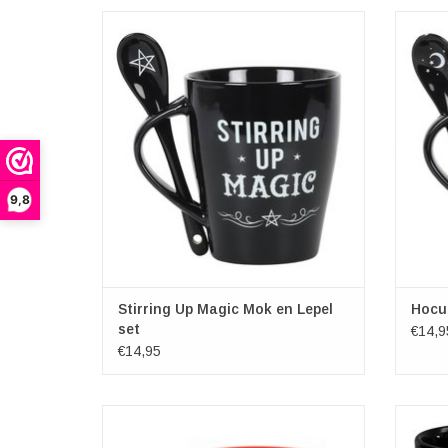
Deze magische mok is geschikt voor
Dez
magnetron en vaatwasser. Inhoud 300ml
magne
TOEVOEGEN AAN WINKELWAGEN
9,8
Stirring Up Magic Mok en Lepel
Hocu
set
€14,9
€14,95
Onze bestverkochte ketel-mok is nu
Never T
verkrijgbaar in nog meer boze stijlen! Deze
Vaa