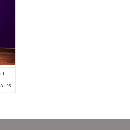
aak zit
n een
chijnt
de mist
st
€31,95