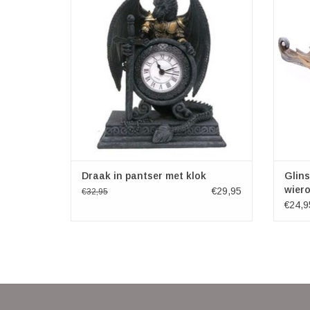
Draak in pantser met klok
Glin
wier
€29,95
€32,95
€24,9