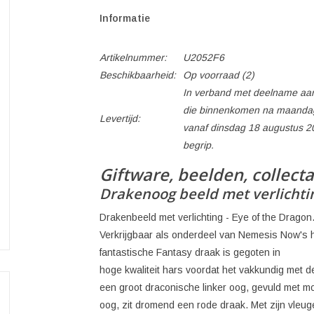
Informatie
Artikelnummer:
U2052F6
Beschikbaarheid:
Op voorraad
(2)
In verband met deelname aan
die binnenkomen na maandag
Levertijd:
vanaf dinsdag 18 augustus 2
begrip.
Giftware, beelden, collect
Drakenoog beeld met verlichtin
Drakenbeeld met verlichting - Eye of the Dragon
Verkrijgbaar als onderdeel van Nemesis Now's ho
fantastische Fantasy draak is gegoten in
hoge kwaliteit hars voordat het vakkundig met d
een groot draconische linker oog, gevuld met m
oog, zit dromend een rode draak. Met zijn vleuge