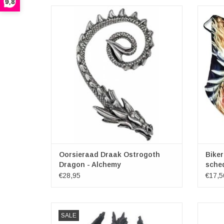
9,8
Uit de nevels van het Balkan-achterland uit
Unieke
de 5e eeuw, ontwormt dit vicieuze, met een
een s
draken ruggengraat reptielenwezen, een
neus en
lang gevreesd monster van een duistere
elast
legende.
zeker s
Een gepolijste tinnen draak die zich om het
unieke 
oor wikkelt, met zijn puntige staart
TOEVOEGEN AAN WINKELWAGEN
TO
Oorsieraad Draak Ostrogoth
Biker
Dragon - Alchemy
sche
€28,95
€17,5
Schitterende draak in pantser die de tijd
Mooie 
SALE
bewaakt
mee