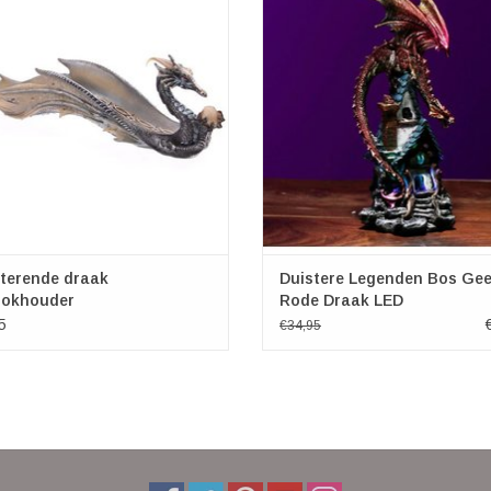
plaatsen en te laten branden.
over Bos Geest Draak. Een grote dr
op de dak van een magisch huis i
betoverend bos. Mysterieuze licht s
door de ramen naar buiten terwijl 
langzaam
sterende draak
Duistere Legenden Bos Gee
ookhouder
Rode Draak LED
5
€34,95