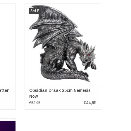
eeldje
Dit tin-kleurige beest zit, alsof hij zijn
SALE
voorraad beschermt. Zijn hoofd is naar
,5cm x
rechts gedraaid als zijn doordringende rode
ogen zich op zijn prooi richten, terwijl zijn
vleugels hoog boven hem gespreid zijn.
GEN
Gegoten in de fijnste hars en daarna
zorgvul
TOEVOEGEN AAN WINKELWAGEN
etten
Obsidian Draak 25cm Nemesis
Now
€44,95
€53,95
 met LED
egenden