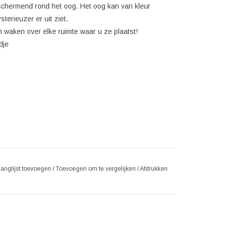
beschermend rond het oog. Het oog kan van kleur
erieuzer er uit ziet.
 waken over elke ruimte waar u ze plaatst!
dje
langlijst toevoegen
/
Toevoegen om te vergelijken
/
Afdrukken