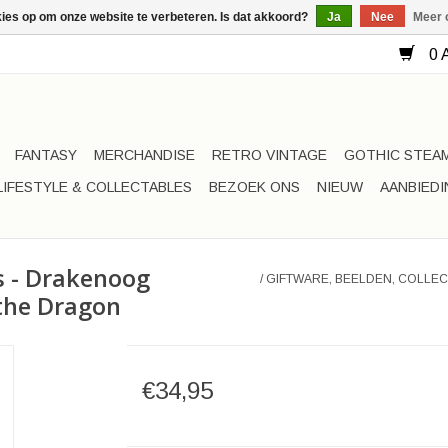
kies op om onze website te verbeteren. Is dat akkoord?
Ja
Nee
Meer 
0 A
FANTASY
MERCHANDISE
RETRO VINTAGE
GOTHIC STEA
LIFESTYLE & COLLECTABLES
BEZOEK ONS
NIEUW
AANBIED
es - Drakenoog
/
GIFTWARE, BEELDEN, COLLEC
 the Dragon
€34,95