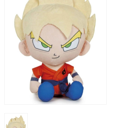
Veronese Design
Giftware & Lifestyle &
Collectables
Bezoek ons
Nieuw
Aanbiedingen