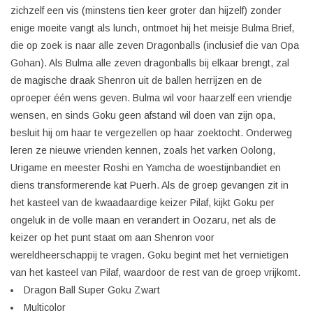
zichzelf een vis (minstens tien keer groter dan hijzelf) zonder
enige moeite vangt als lunch, ontmoet hij het meisje Bulma Brief,
die op zoek is naar alle zeven Dragonballs (inclusief die van Opa
Gohan). Als Bulma alle zeven dragonballs bij elkaar brengt, zal
de magische draak Shenron uit de ballen herrijzen en de
oproeper één wens geven. Bulma wil voor haarzelf een vriendje
wensen, en sinds Goku geen afstand wil doen van zijn opa,
besluit hij om haar te vergezellen op haar zoektocht. Onderweg
leren ze nieuwe vrienden kennen, zoals het varken Oolong,
Urigame en meester Roshi en Yamcha de woestijnbandiet en
diens transformerende kat Puerh. Als de groep gevangen zit in
het kasteel van de kwaadaardige keizer Pilaf, kijkt Goku per
ongeluk in de volle maan en verandert in Oozaru, net als de
keizer op het punt staat om aan Shenron voor
wereldheerschappij te vragen. Goku begint met het vernietigen
van het kasteel van Pilaf, waardoor de rest van de groep vrijkomt.
Dragon Ball Super Goku Zwart
Multicolor