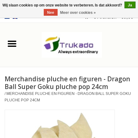
Wij slaan cookies op om onze website te verbeteren. Is dat akkoord?
Ja
Nee
Meer over cookies »
EUR
/
USD
0 Artikelen - €0,00
Home
Leer
Fantasy
Merchandise pluche en figuren - Dragon
Merchandise
Ball Super Goku pluche pop 24cm
/
MERCHANDISE PLUCHE EN FIGUREN - DRAGON BALL SUPER GOKU
Retro Vintage
PLUCHE POP 24CM
Gothic Steampunk
Tassen