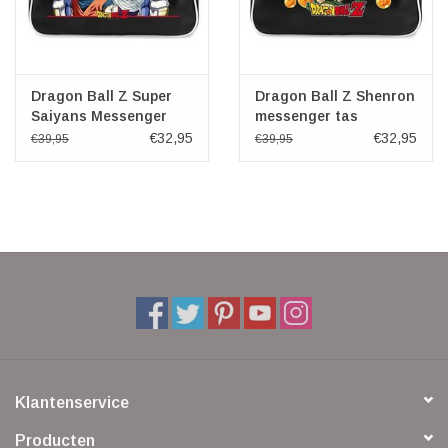
Dragon Ball Z Super
Dragon Ball Z Shenron
Saiyans Messenger
messenger tas
tas
€32,95
€32,95
€39,95
€39,95
Klantenservice
Producten