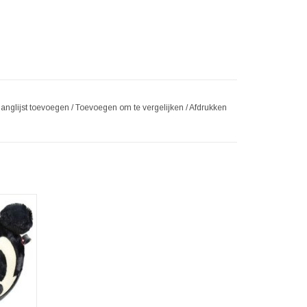
langlijst toevoegen
/
Toevoegen om te vergelijken
/
Afdrukken
n het
muis die
 zag.
e naam
sneys
ie naam
GEN