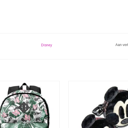
Disney
Aan ver
tassen - Disney rugzak Minnie Aruba
Walt Disney kwam op het idee va
ge. Ruim assortiment Disney tassen
personage Mickey Mouse door een 
ickey Mouse, Chip n Dale, Grumpy,
hij in zijn kantoor in Kansas City
Dopey en meer
Aanvankelijk zou het personage d
Mortimer Mouse krijgen, maar Di
EVOEGEN AAN WINKELWAGEN
vrouw Lillian Marie Bounds vond d
te serieus en niet r
TOEVOEGEN AAN WINKELWA