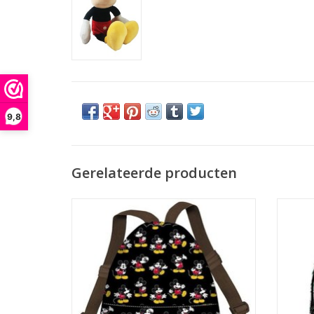
9,8
Gerelateerde producten
Disney tassen - Disney gymbag Mickey
Disney 
Mouse Moving
vinta
met M
TOEVOEGEN AAN WINKELWAGEN
TO