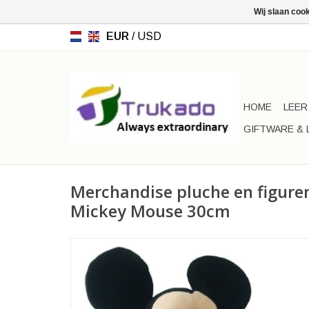
Wij slaan coo
EUR
/
USD
HOME
LEER
GIFTWARE & 
Merchandise pluche en figuren
Mickey Mouse 30cm