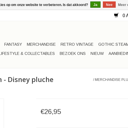
kies op om onze website te verbeteren. Is dat akkoord?
Ja
Nee
Meer 
0 A
FANTASY
MERCHANDISE
RETRO VINTAGE
GOTHIC STEA
LIFESTYLE & COLLECTABLES
BEZOEK ONS
NIEUW
AANBIED
 - Disney pluche
/
MERCHANDISE PLU
€26,95