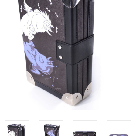
Veronese Design
Giftware & Lifestyle &
Collectables
Bezoek ons
Nieuw
Aanbiedingen