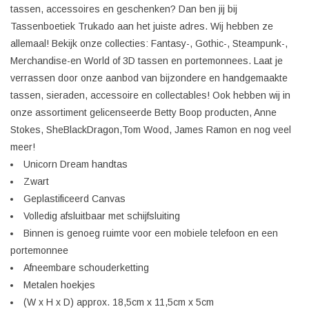
tassen, accessoires en geschenken? Dan ben jij bij
Tassenboetiek Trukado aan het juiste adres. Wij hebben ze
allemaal! Bekijk onze collecties: Fantasy-, Gothic-, Steampunk-,
Merchandise-en World of 3D tassen en portemonnees. Laat je
verrassen door onze aanbod van bijzondere en handgemaakte
tassen, sieraden, accessoire en collectables! Ook hebben wij in
onze assortiment gelicenseerde Betty Boop producten, Anne
Stokes, SheBlackDragon,Tom Wood, James Ramon en nog veel
meer!
Unicorn Dream handtas
Zwart
Geplastificeerd Canvas
Volledig afsluitbaar met schijfsluiting
Binnen is genoeg ruimte voor een mobiele telefoon en een
portemonnee
Afneembare schouderketting
Metalen hoekjes
(W x H x D) approx. 18,5cm x 11,5cm x 5cm