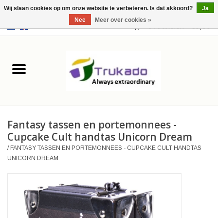
Wij slaan cookies op om onze website te verbeteren. Is dat akkoord?
Ja
Nee
Meer over cookies »
EUR
/
USD
0 Artikelen - €0,00
Home
Leer
Fantasy
Fantasy tassen en portemonnees -
Merchandise
Cupcake Cult handtas Unicorn Dream
/
FANTASY TASSEN EN PORTEMONNEES - CUPCAKE CULT HANDTAS
Retro Vintage
UNICORN DREAM
Gothic Steampunk
Tassen