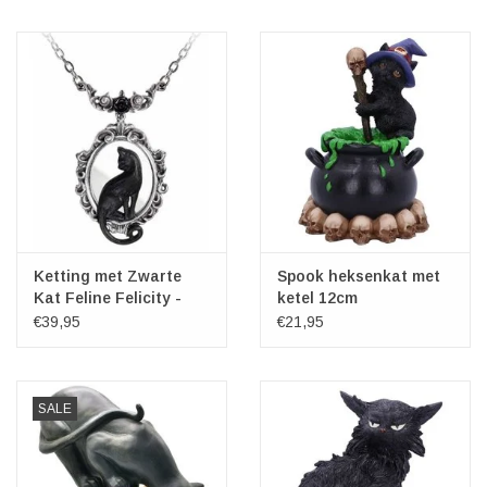
Ketting met Zwarte
Spook heksenkat met
Kat Feline Felicity -
ketel 12cm
Alchemy
€39,95
€21,95
SALE