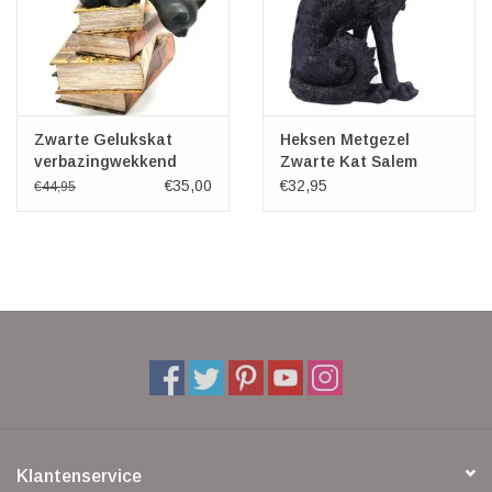
Zwarte Gelukskat
Heksen Metgezel
verbazingwekkend
Zwarte Kat Salem
beeldje
19,6cm
€35,00
€32,95
€44,95
Klantenservice