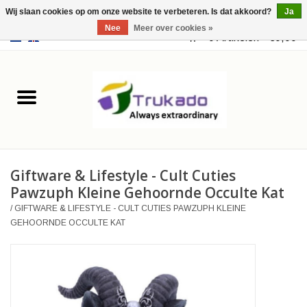
Wij slaan cookies op om onze website te verbeteren. Is dat akkoord?
Ja
Nee
Meer over cookies »
EUR
/
USD
0 Artikelen - €0,00
Home
Leer
Fantasy
Giftware & Lifestyle - Cult Cuties
Merchandise
Pawzuph Kleine Gehoornde Occulte Kat
/
GIFTWARE & LIFESTYLE - CULT CUTIES PAWZUPH KLEINE
Retro Vintage
GEHOORNDE OCCULTE KAT
Gothic Steampunk
Tassen