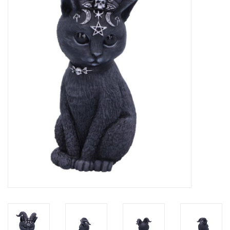
Veronese Design
Giftware & Lifestyle &
Collectables
Bezoek ons
Nieuw
Aanbiedingen