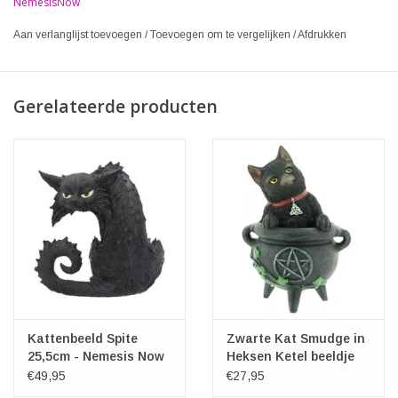
NemesisNow
Aan verlanglijst toevoegen
/
Toevoegen om te vergelijken
/
Afdrukken
Gerelateerde producten
Kattenbeeld Spite
Zwarte Kat Smudge in
25,5cm - Nemesis Now
Heksen Ketel beeldje
12cm - Lisa Parker
€49,95
€27,95