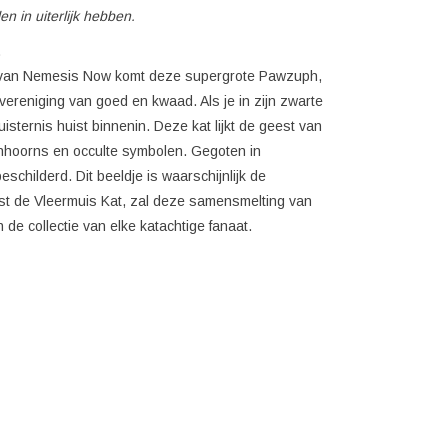
n in uiterlijk hebben.
.
m van Nemesis Now komt deze supergrote Pawzuph,
vereniging van goed en kwaad. Als je in zijn zwarte
 duisternis huist binnenin. Deze kat lijkt de geest van
nhoorns en occulte symbolen. Gegoten in
childerd. Dit beeldje is waarschijnlijk de
aast de Vleermuis Kat, zal deze samensmelting van
 de collectie van elke katachtige fanaat.