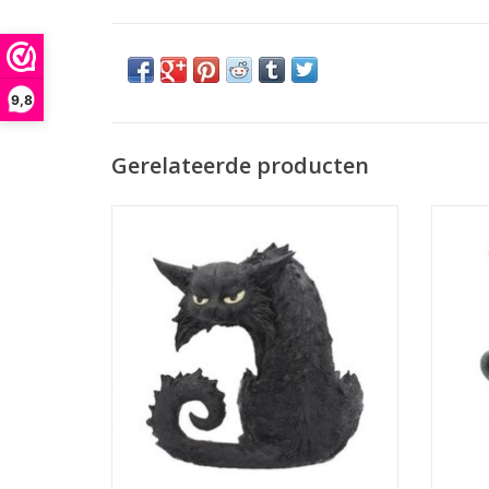
9,8
Gerelateerde producten
Kattenbeeldje Salem uit onze uitgebreide
Exclus
collectie geschenkartikelen van
Deze c
Nemesis Now. Een echte heksen kat -
zijn zi
mysterieus en onvoorspelbaar! Gegoten uit
beeldje
de beste hars en zorgvuldig met de hand
is l
vervaardigd. Salem is een perfect cadeau
Een g
voor elke heks die een
TOEVOEGEN AAN WINKELWAGEN
TO