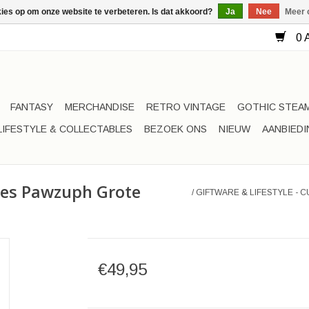
kies op om onze website te verbeteren. Is dat akkoord?
Ja
Nee
Meer 
0 A
FANTASY
MERCHANDISE
RETRO VINTAGE
GOTHIC STEA
LIFESTYLE & COLLECTABLES
BEZOEK ONS
NIEUW
AANBIED
ties Pawzuph Grote
/
GIFTWARE & LIFESTYLE -
€49,95