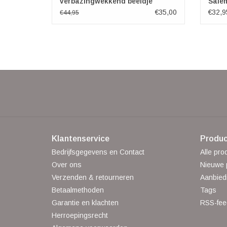
verbazingwekkend beeldje
Sale
€35,00
€32,9
€44,95
Klantenservice
Produc
Bedrijfsgegevens en Contact
Alle pro
Over ons
Nieuwe 
Verzenden & retourneren
Aanbied
Betaalmethoden
Tags
Garantie en klachten
RSS-fee
Herroepingsrecht