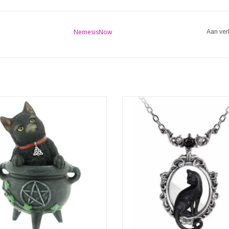
NemesisNow
Aan ver
ief kattenbeeldje van Nemesis Now.
Stil, onopvallend en alomtegenwoor
harmante kat lijkt heel gelukkig te
ailuros-metgezel reflecteert vol ve
ttend in een zwarte ketel. Dit prachtig
op uw lot. Voeg elegantie toe aan je
 is gegoten in hoogwaardige hars en
met deze 'Purrrrfect' hanger.
iefdevol met de hand verwaardigd.
Een opzichtige tinnen hanger va
eweldig cadeau voor elke moderne
spiegel in een sierlijke ovale lijst 
heks!
zwarte tinn
EVOEGEN AAN WINKELWAGEN