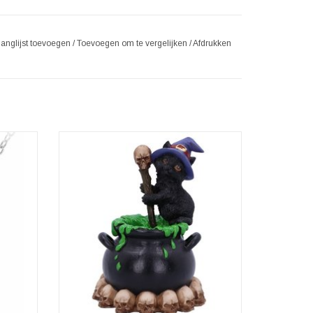
langlijst toevoegen
/
Toevoegen om te vergelijken
/
Afdrukken
dig, uw
Dit charmante kattenbeeldje is gegoten in
rtrouwen
hars van hoge kwaliteit en daarna
 kleding
zorgvuldig met de hand beschilderd. Spook
zit aan de zijkant van een overvolle ketel,
n een
roerend in het brouwsel met een schedel-top
met een
staf. Met een paarse heksenhoed op haar
hoofd, wa
TOEVOEGEN AAN WINKELWAGEN