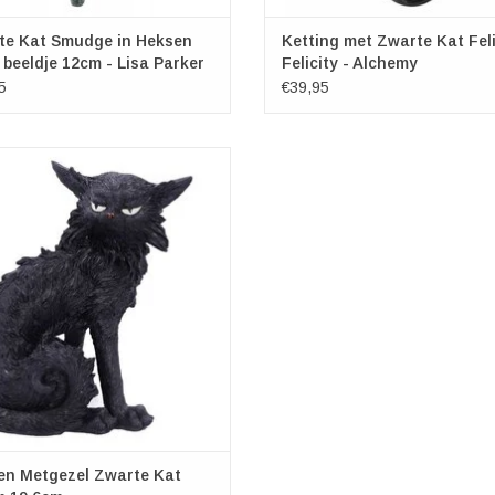
te Kat Smudge in Heksen
Ketting met Zwarte Kat Fel
 beeldje 12cm - Lisa Parker
Felicity - Alchemy
5
€39,95
Salem
ijzondere Kat Salem is verkrijgbaar
derdeel van Nemesis Now exclusieve
ie geschenkartikelen. Hij ziet er niet
 de indruk uit! Zijn vacht is smerig
l hij het leven zit te overdenken. Een
eksen vertrouwd zijn is een zw
en Metgezel Zwarte Kat