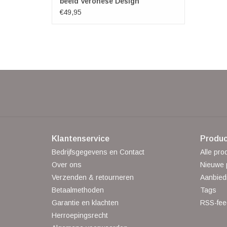
beeld Veronese Design
€49,95
Klantenservice
Produc
Bedrijfsgegevens en Contact
Alle pro
Over ons
Nieuwe 
Verzenden & retourneren
Aanbied
Betaalmethoden
Tags
Garantie en klachten
RSS-fee
Herroepingsrecht