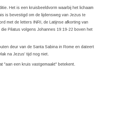
aditie. Het is een kruisbeeldvorm waarbij het lichaam
uis is bevestigd om de lijdensweg van Jezus te
d met de letters INRI, de Latijnse afkorting van
 die Pilatus volgens Johannes 19:19-22 boven het
houten deur van de Santa Sabina in Rome en dateert
lak na Jezus' tijd nog niet.
 dat "aan een kruis vastgemaakt" betekent.