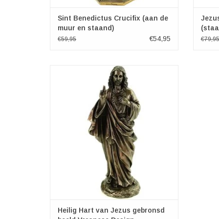
Sint Benedictus Crucifix (aan de
Jezus
muur en staand)
(sta
€54,95
€59,95
€79,9
Heilig Hart van Jezus gebronsd beeld
Veronese Design
Afmetingen: (hxbxd)ca. 21cm x 9cm x 7cm
TOEVOEGEN AAN WINKELWAGEN
Heilig Hart van Jezus gebronsd