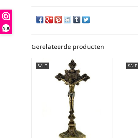
9,8
Gerelateerde producten
Sint Benedictus Crucifix (aan de muur en
Jezus 
SALE
SALE
staand)
Veronese Design
Afmetingen: (hxbxd)ca. 25cm x 11cm x 8cm
Afmet
TOEVOEGEN AAN WINKELWAGEN
TO