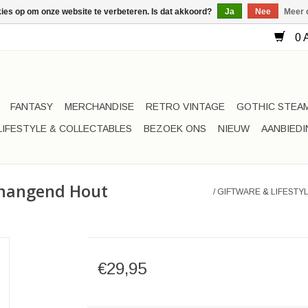
kies op om onze website te verbeteren. Is dat akkoord?
Ja
Nee
Meer 
0 A
FANTASY
MERCHANDISE
RETRO VINTAGE
GOTHIC STEA
LIFESTYLE & COLLECTABLES
BEZOEK ONS
NIEUW
AANBIED
x hangend Hout
/
GIFTWARE & LIFESTY
€29,95