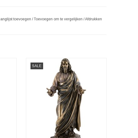
langlijst toevoegen
/
Toevoegen om te vergelijken
/
Afdrukken
Deze prachtige creatie is gemaakt van een
SALE
mengsel van hars en vervolgens
aat
gebronsd.Handgeschilderd en gesigneerd
door merk Veronese
3,5cm x
Afmetingen: (hxbxd)ca. 31cm x 15cm x
12cm
TOEVOEGEN AAN WINKELWAGEN