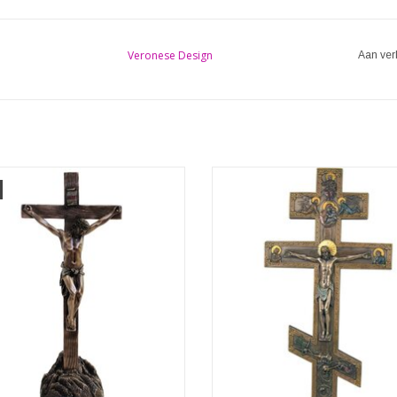
Veronese Design
Aan ver
aan het Kruis - Crucifix (staand en
hangend)
Orthodoxe stijl Crucifix muurpl
Veronese Design
Veronese Design
ingen: (hxbxd)ca. 33cm x 14,5cm x
Afmetingen: (lxbxh) ca. 44,5cm x 2
9,5cm
2,5cm
EVOEGEN AAN WINKELWAGEN