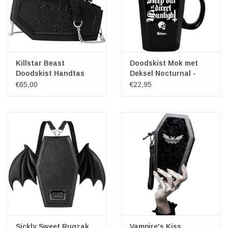
Killstar Beast
Doodskist Mok met
Doodskist Handtas
Deksel Nocturnal -
Killstar
€65,00
€22,95
Sickly Sweet Rugzak
Vampire's Kiss