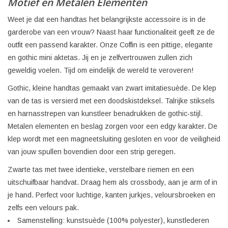
Motief en Metalen Elementen
Weet je dat een handtas het belangrijkste accessoire is in de
garderobe van een vrouw? Naast haar functionaliteit geeft ze de
outfit een passend karakter. Onze Coffin is een pittige, elegante
en gothic mini aktetas. Jij en je zelfvertrouwen zullen zich
geweldig voelen. Tijd om eindelijk de wereld te veroveren!
Gothic, kleine handtas gemaakt van zwart imitatiesuède. De klep
van de tas is versierd met een doodskistdeksel. Talrijke stiksels
en harnasstrepen van kunstleer benadrukken de gothic-stijl.
Metalen elementen en beslag zorgen voor een edgy karakter. De
klep wordt met een magneetsluiting gesloten en voor de veiligheid
van jouw spullen bovendien door een strip geregen.
Zwarte tas met twee identieke, verstelbare riemen en een
uitschuifbaar handvat. Draag hem als crossbody, aan je arm of in
je hand. Perfect voor luchtige, kanten jurkjes, veloursbroeken en
zelfs een velours pak.
Samenstelling: kunstsuède (100% polyester), kunstlederen