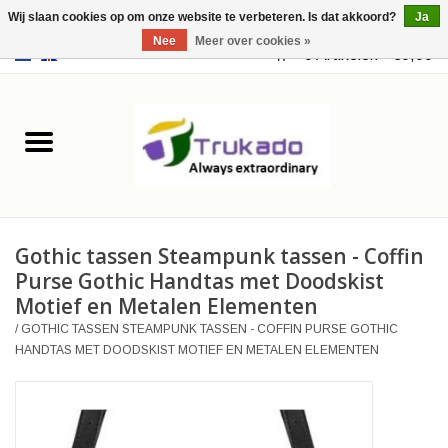
Wij slaan cookies op om onze website te verbeteren. Is dat akkoord?
Ja
Nee
Meer over cookies »
EUR
/
USD
0 Artikelen - €0,00
Home
Leer
Fantasy
Gothic tassen Steampunk tassen - Coffin
Merchandise
Purse Gothic Handtas met Doodskist
Motief en Metalen Elementen
Retro Vintage
/
GOTHIC TASSEN STEAMPUNK TASSEN - COFFIN PURSE GOTHIC
HANDTAS MET DOODSKIST MOTIEF EN METALEN ELEMENTEN
Gothic Steampunk
Tassen