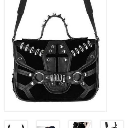
Veronese Design
Giftware & Lifestyle &
Collectables
Bezoek ons
Nieuw
Aanbiedingen