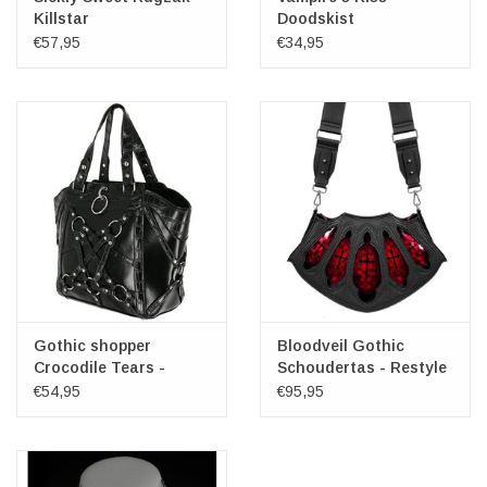
Killstar
Doodskist
Portemonnee Killstar
€57,95
€34,95
Gothic shopper
Bloodveil Gothic
Crocodile Tears -
Schoudertas - Restyle
Restyle
€54,95
€95,95