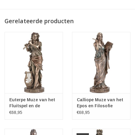
Gerelateerde producten
Euterpe Muze van het
Calliope Muze van het
Fluitspel en de
Epos en Filosofie
Lyrische Poëzie -
Veronese Design
€68,95
€68,95
Veronese Design