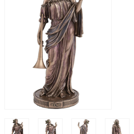
Veronese Design
Giftware & Lifestyle &
Collectables
Bezoek ons
Nieuw
Aanbiedingen