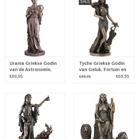
SALE
Urania Griekse Godin
Tyche Griekse Godin
van de Astronomie,
van Geluk, Fortuin en
Muze 23cm
Voorspoed
€69,95
€69,95
€89,95