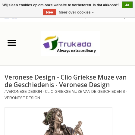
Wij slaan cookies op om onze website te verbeteren. Is dat akkoord?
Ja
Nee
Meer over cookies »
EUR
/
USD
0 Artikelen - €0,00
Home
Leer
Fantasy
Veronese Design - Clio Griekse Muze van
Merchandise
de Geschiedenis - Veronese Design
/
VERONESE DESIGN - CLIO GRIEKSE MUZE VAN DE GESCHIEDENIS -
Retro Vintage
VERONESE DESIGN
Gothic Steampunk
Tassen