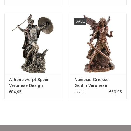
SALE
Athene werpt Speer
Nemesis Griekse
Veronese Design
Godin Veronese
Design
€84,95
€69,95
€77,95