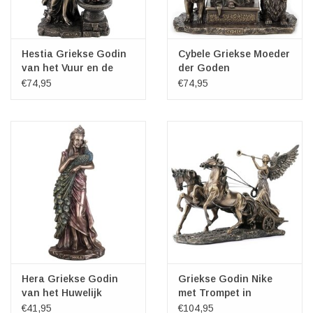
Hestia Griekse Godin
Cybele Griekse Moeder
van het Vuur en de
der Goden
Huiselijke Haard
€74,95
€74,95
Hera Griekse Godin
Griekse Godin Nike
van het Huwelijk
met Trompet in
Veronese Design
Strijdwagen
€41,95
€104,95