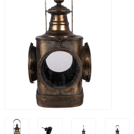
Veronese Design
Giftware & Lifestyle &
Collectables
Bezoek ons
Nieuw
Aanbiedingen