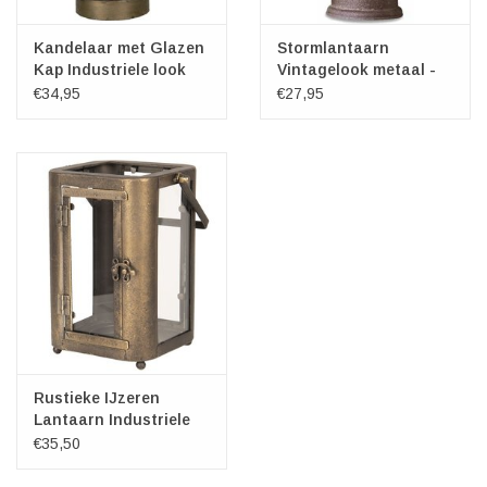
Kandelaar met Glazen
Stormlantaarn
Kap Industriele look
Vintagelook metaal -
klein met LED-licht
€34,95
€27,95
Rustieke IJzeren
Lantaarn Industriele
look
€35,50