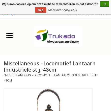
Wij slaan cookies op om onze website te verbeteren. Is dat akkoord?
Ja
Nee
Meer over cookies »
EUR
/
USD
0 Artikelen - €0,00
Home
Leer
Fantasy
Miscellaneous - Locomotief Lantaarn
Merchandise
Industriële stijl 48cm
/
MISCELLANEOUS - LOCOMOTIEF LANTAARN INDUSTRIËLE STIJL
Retro Vintage
48CM
Gothic Steampunk
Tassen