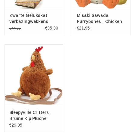
Zwarte Gelukskat
Misaki Sawada
verbazingwekkend
Furrybones - Chicken
beeldje
€35,00
€21,95
€44,95
Sleepyville Critters
Bruine Kip Pluche
Crossbody tas
€29,95