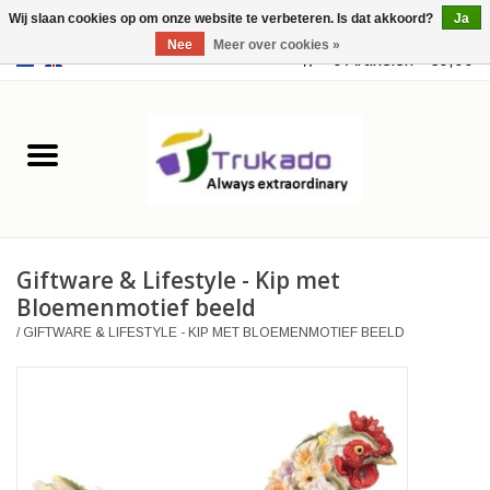
Wij slaan cookies op om onze website te verbeteren. Is dat akkoord?
Ja
Nee
Meer over cookies »
EUR
/
USD
0 Artikelen - €0,00
Home
Leer
Fantasy
Giftware & Lifestyle - Kip met
Merchandise
Bloemenmotief beeld
/
GIFTWARE & LIFESTYLE - KIP MET BLOEMENMOTIEF BEELD
Retro Vintage
Gothic Steampunk
Tassen