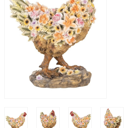
Veronese Design
Giftware & Lifestyle &
Collectables
Bezoek ons
Nieuw
Aanbiedingen