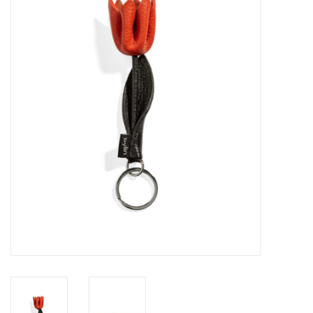
Veronese Design
Giftware & Lifestyle &
Collectables
Bezoek ons
Nieuw
Aanbiedingen