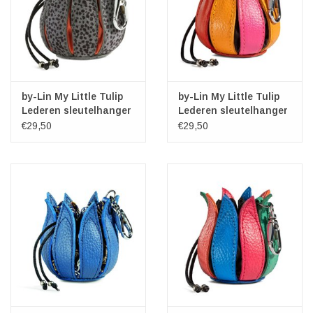
by-Lin My Little Tulip
by-Lin My Little Tulip
Lederen sleutelhanger
Lederen sleutelhanger
"Pebbles"
"Pink-Yellow-Orange"
€29,50
€29,50