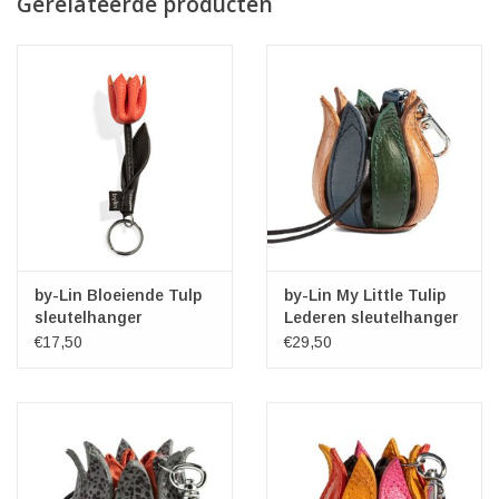
Gerelateerde producten
by-Lin Bloeiende Tulp
by-Lin My Little Tulip
sleutelhanger
Lederen sleutelhanger
Zalmkleur
"Vintage Shine Multi"
€17,50
€29,50