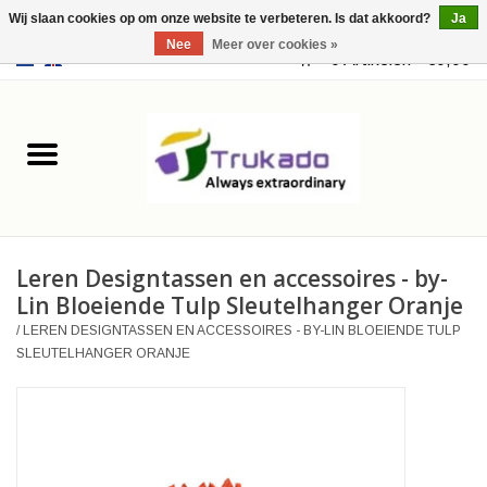
Wij slaan cookies op om onze website te verbeteren. Is dat akkoord?
Ja
Nee
Meer over cookies »
EUR
/
USD
0 Artikelen - €0,00
Home
Leer
Fantasy
Leren Designtassen en accessoires - by-
Merchandise
Lin Bloeiende Tulp Sleutelhanger Oranje
/
LEREN DESIGNTASSEN EN ACCESSOIRES - BY-LIN BLOEIENDE TULP
Retro Vintage
SLEUTELHANGER ORANJE
Gothic Steampunk
Tassen