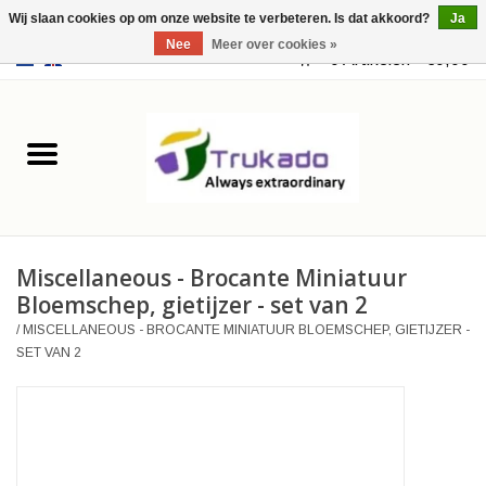
Wij slaan cookies op om onze website te verbeteren. Is dat akkoord?
Ja
Nee
Meer over cookies »
EUR
/
USD
0 Artikelen - €0,00
Home
Leer
Fantasy
Miscellaneous - Brocante Miniatuur
Merchandise
Bloemschep, gietijzer - set van 2
/
MISCELLANEOUS - BROCANTE MINIATUUR BLOEMSCHEP, GIETIJZER -
Retro Vintage
SET VAN 2
Gothic Steampunk
Tassen