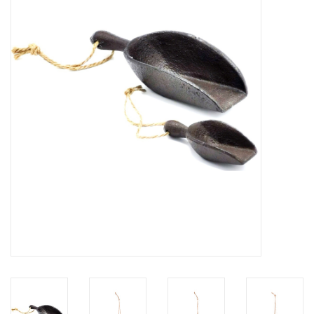
Veronese Design
Giftware & Lifestyle &
Collectables
Bezoek ons
Nieuw
Aanbiedingen