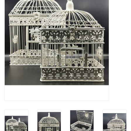
Veronese Design
Giftware & Lifestyle &
Collectables
Bezoek ons
Nieuw
Aanbiedingen