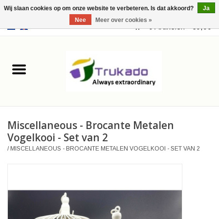
Wij slaan cookies op om onze website te verbeteren. Is dat akkoord?
Ja
Nee
Meer over cookies »
EUR
/
USD
0 Artikelen - €0,00
Home
Leer
Fantasy
Miscellaneous - Brocante Metalen
Merchandise
Vogelkooi - Set van 2
/
MISCELLANEOUS - BROCANTE METALEN VOGELKOOI - SET VAN 2
Retro Vintage
Gothic Steampunk
Tassen