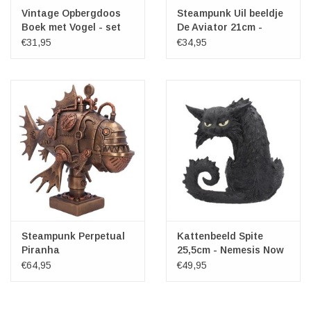
Vintage Opbergdoos
Steampunk Uil beeldje
Boek met Vogel - set
De Aviator 21cm -
van 2
Nemesis Now
€31,95
€34,95
Steampunk Perpetual
Kattenbeeld Spite
Piranha
25,5cm - Nemesis Now
€64,95
€49,95