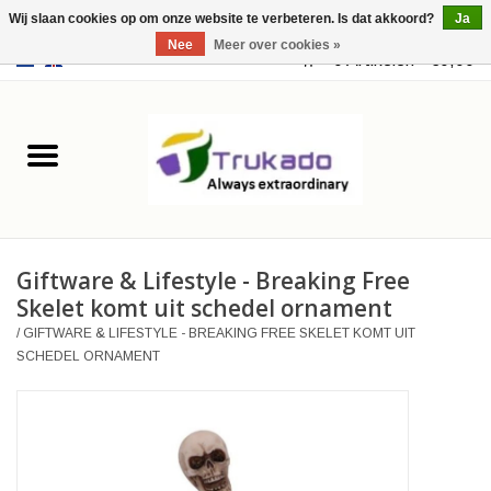
Wij slaan cookies op om onze website te verbeteren. Is dat akkoord?
Ja
Nee
Meer over cookies »
EUR
/
USD
0 Artikelen - €0,00
Home
Leer
Fantasy
Giftware & Lifestyle - Breaking Free
Merchandise
Skelet komt uit schedel ornament
/
GIFTWARE & LIFESTYLE - BREAKING FREE SKELET KOMT UIT
Retro Vintage
SCHEDEL ORNAMENT
Gothic Steampunk
Tassen