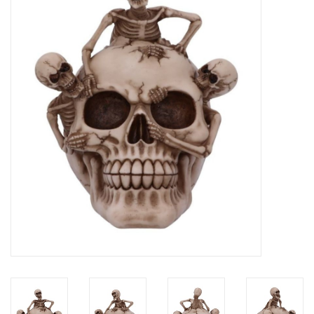
Veronese Design
Giftware & Lifestyle &
Collectables
Bezoek ons
Nieuw
Aanbiedingen