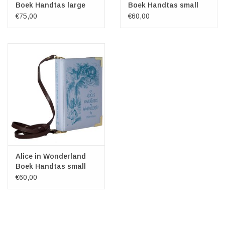
Boek Handtas large
Boek Handtas small
groen
turkoois
€75,00
€60,00
Alice in Wonderland
Boek Handtas small
paars
€60,00