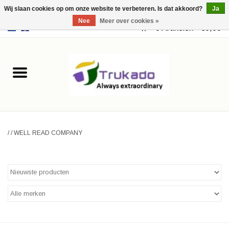
Wij slaan cookies op om onze website te verbeteren. Is dat akkoord?
Ja
Nee
Meer over cookies »
EUR
/
USD
0 Artikelen - €0,00
Home
Leer
Fantasy
/
/
WELL READ COMPANY
Merchandise
Retro Vintage
Gothic Steampunk
Tassen