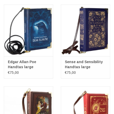
Veronese Design
Giftware & Lifestyle &
Collectables
Bezoek ons
Nieuw
Edgar Allan Poe
Sense and Sensibility
Handtas large
Handtas large
€75,00
€75,00
Aanbiedingen