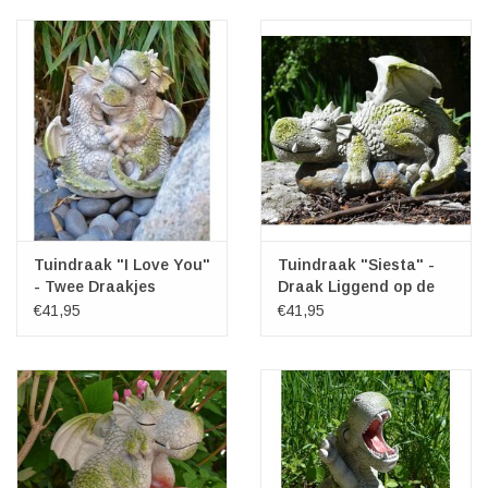
Veronese Design
Giftware & Lifestyle &
Collectables
Bezoek ons
Nieuw
Tuindraak "I Love You"
Tuindraak "Siesta" -
- Twee Draakjes
Draak Liggend op de
Knuffelend 22cm
Rots 25cm
€41,95
€41,95
Aanbiedingen