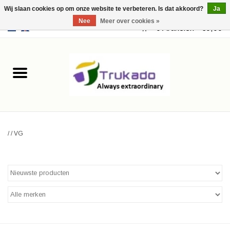
Wij slaan cookies op om onze website te verbeteren. Is dat akkoord?
Ja
Nee
Meer over cookies »
EUR
/
USD
0 Artikelen - €0,00
Home
Leer
Fantasy
/
/
VG
Merchandise
Retro Vintage
Gothic Steampunk
Tassen