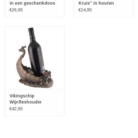
in een geschenkdoos
Kruis” in houten
geschenkdoos
€26,95
€24,95
Vikingschip
Wijnfleshouder
€42,95