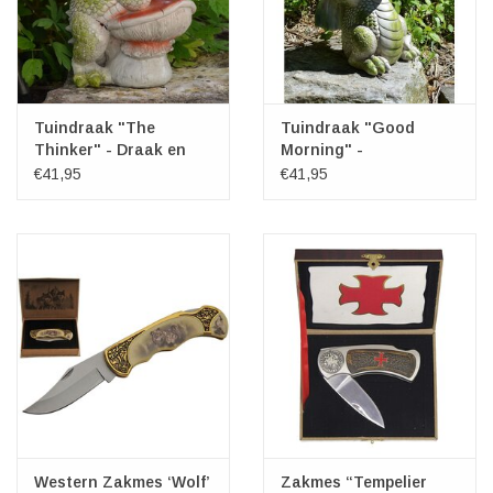
Tuindraak "The
Tuindraak "Good
Thinker" - Draak en
Morning" -
Paddenstoel 24cm
Drakenbeeldje 28cm
€41,95
€41,95
Western Zakmes ‘Wolf’
Zakmes “Tempelier