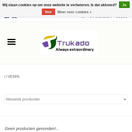
Wij slaan cookies op om onze website te verbeteren. Is dat akkoord?
Ja
Nee
Meer over cookies »
EUR
/
USD
0 Artikelen - €0,00
Home
Leer
Fantasy
/
/
VESPA
Merchandise
Retro Vintage
Gothic Steampunk
Tassen
Geen producten gevonden!...