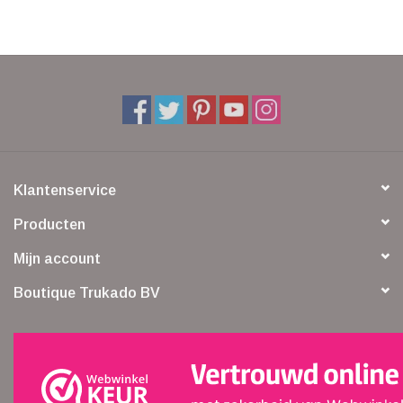
Veronese Design
Giftware & Lifestyle &
Collectables
Bezoek ons
Klantenservice
Nieuw
Producten
Mijn account
Aanbiedingen
Boutique Trukado BV