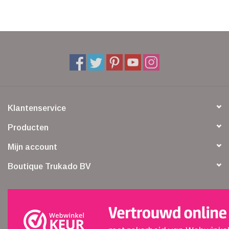
Veronese Design
Giftware & Lifestyle &
Collectables
Bezoek ons
Klantenservice
Nieuw
Producten
Mijn account
Aanbiedingen
Boutique Trukado BV