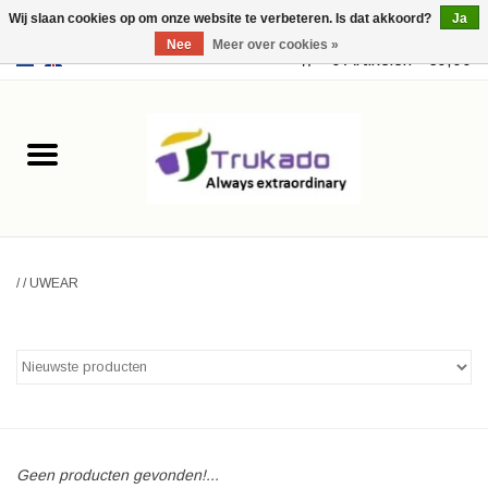
Wij slaan cookies op om onze website te verbeteren. Is dat akkoord?
Ja
Nee
Meer over cookies »
EUR
/
USD
0 Artikelen - €0,00
Home
Leer
Fantasy
/
/
UWEAR
Merchandise
Retro Vintage
Gothic Steampunk
Tassen
Geen producten gevonden!...