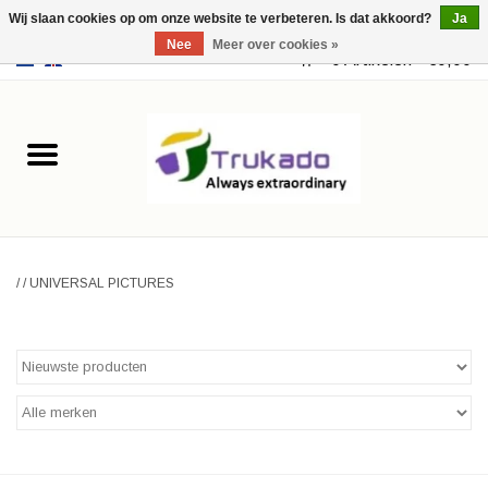
Wij slaan cookies op om onze website te verbeteren. Is dat akkoord?
Ja
Nee
Meer over cookies »
EUR
/
USD
0 Artikelen - €0,00
Home
Leer
Fantasy
/
/
UNIVERSAL PICTURES
Merchandise
Retro Vintage
Gothic Steampunk
Tassen