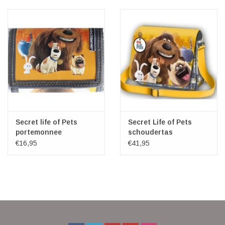
Veronese Design
Giftware & Lifestyle &
Collectables
Bezoek ons
Nieuw
Secret life of Pets
Secret Life of Pets
portemonnee
schoudertas
€16,95
€41,95
Aanbiedingen