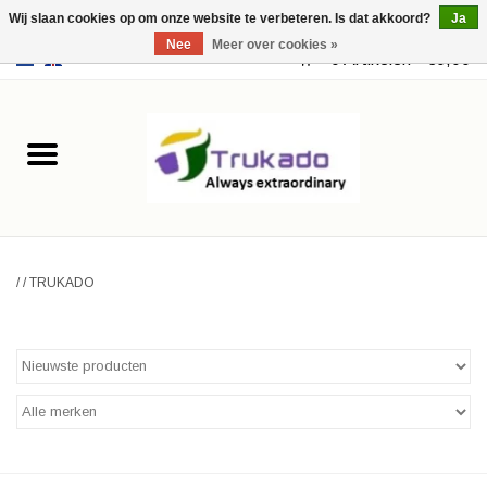
Wij slaan cookies op om onze website te verbeteren. Is dat akkoord?
Ja
Nee
Meer over cookies »
EUR
/
USD
0 Artikelen - €0,00
Home
Leer
Fantasy
/
/
TRUKADO
Merchandise
Retro Vintage
Gothic Steampunk
Tassen