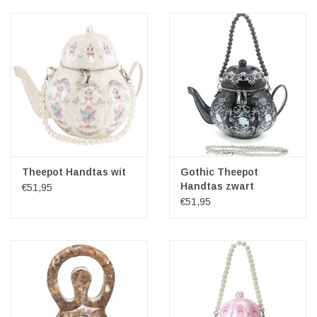
Veronese Design
Giftware & Lifestyle &
Collectables
Bezoek ons
Nieuw
Theepot Handtas wit
Gothic Theepot
Handtas zwart
€51,95
€51,95
Aanbiedingen