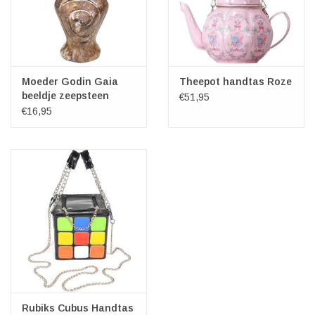
Moeder Godin Gaia
Theepot handtas Roze
beeldje zeepsteen
€51,95
12cm
€16,95
Rubiks Cubus Handtas