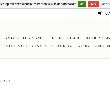
kies op om onze website te verbeteren. Is dat akkoord?
Ja
Nee
Meer 
0 A
FANTASY
MERCHANDISE
RETRO VINTAGE
GOTHIC STEA
LIFESTYLE & COLLECTABLES
BEZOEK ONS
NIEUW
AANBIED
nden!...