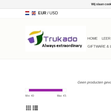
Wij slaan coo
EUR
/
USD
HOME
LEER
GIFTWARE & 
Geen producten gevo
Min: €
0
Max: €
5