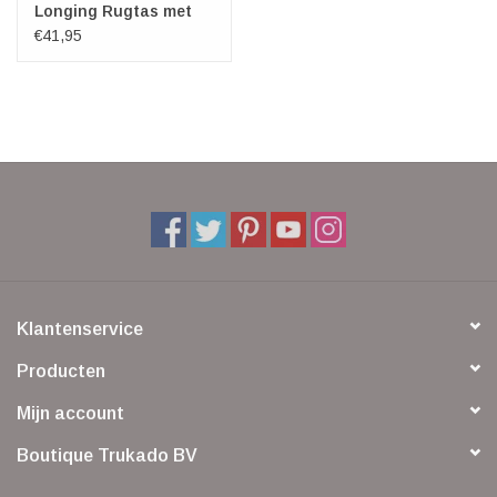
Longing Rugtas met
3D afbeelding
€41,95
Klantenservice
Producten
Mijn account
Boutique Trukado BV