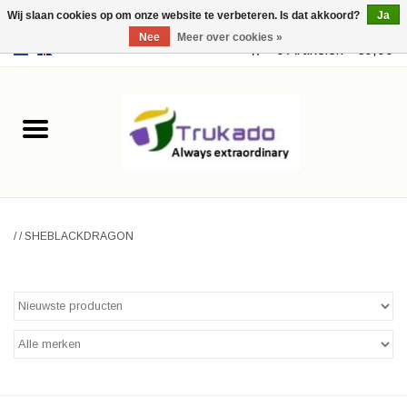
Wij slaan cookies op om onze website te verbeteren. Is dat akkoord?
Ja
Nee
Meer over cookies »
EUR
/
USD
0 Artikelen - €0,00
Home
Leer
Fantasy
/
/
SHEBLACKDRAGON
Merchandise
Retro Vintage
Gothic Steampunk
Tassen