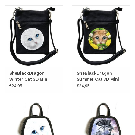
Veronese Design
Giftware & Lifestyle &
Collectables
Bezoek ons
Nieuw
SheBlackDragon
SheBlackDragon
Winter Cat 3D Mini
Summer Cat 3D Mini
Crossover tas
Crossover tas
€24,95
€24,95
Aanbiedingen