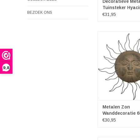
Decoratieve Met
Tuinsteker Hyaci
BEZOEK ONS
121cm
€31,95
Metalen Zon Wandd
Metalen Wanddec
Diameter ca. 
9,8
Metalen Zon
Wanddecoratie 
€30,95