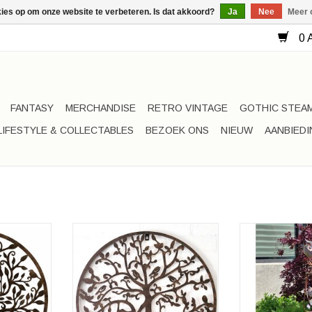
kies op om onze website te verbeteren. Is dat akkoord?
Ja
Nee
Meer 
0 A
FANTASY
MERCHANDISE
RETRO VINTAGE
GOTHIC STEA
LIFESTYLE & COLLECTABLES
BEZOEK ONS
NIEUW
AANBIED
geltjes
Decoratieve Me
oratie
We
Levensboom met Vogeltjes
60cm
Hoogte:
Metalen Wanddecoratie
a. 3mm
Diameter ca. 60cm
TOEVOEGEN AA
 1,2mm
Dikte metaal: ca. 3mm
Hoogte rand: ca. 1,2mm
NKELWAGEN