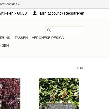
over cookies »
rtikelen - €0,00
Mijn account / Registreren
MPUNK
TASSEN
VERONESE DESIGN
INGEN
/
/
SH
talen Tuinsteker
Decoratieve Metalen Tuinsteker
lkom
Welkom
 ca.144cm
Hoogte: ca.124cm
N WINKELWAGEN
TOEVOEGEN AAN WINKELWAGEN