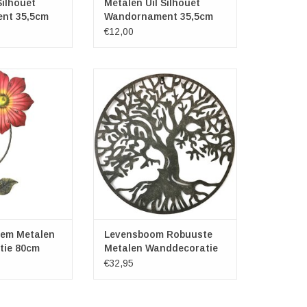
Silhouet
Metalen Uil Silhouet
nt 35,5cm
Wandornament 35,5cm
€12,00
oem Metalen
Levensboom Robuuste Metalen
ratie 80cm
Wanddecoratie 51cm
 ca. 80cm
Diameter ca. 51cm
 ca. 35cm
Dikte: ca. 1cm
N WINKELWAGEN
TOEVOEGEN AAN WINKELWAGEN
em Metalen
Levensboom Robuuste
tie 80cm
Metalen Wanddecoratie
51cm
€32,95