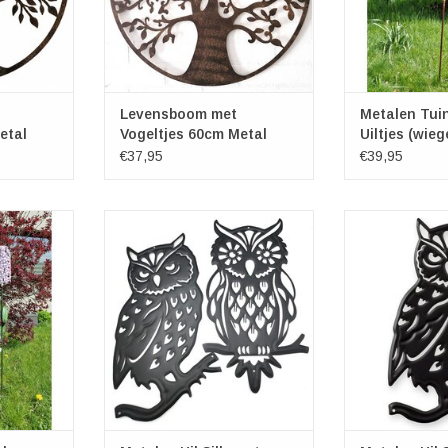
TOEVOEGEN AAN WINKELWAGEN
Levensboom met
Metalen Tui
etal
Vogeltjes 60cm Metal
Uiltjes (wie
€37,95
€39,95
Tuinsteker
Metalen Uil Silhouet
Metalen U
Wandornament set van 2
Wando
cm
Metalen Wanddecoratie
Metalen Wa
Afmetingen: (lxb) ca. 35,5cm x
Afmetingen: (l
NKELWAGEN
20cm
2
TOEVOEGEN AAN WINKELWAGEN
TOEVOEGEN AA