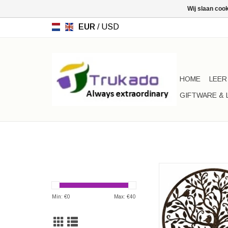
Wij slaan coo
EUR
/
USD
HOME
LEER
GIFTWARE & 
Levensboom met Vo
Metalen Wanddec
Diameter ca. 
Min: €
0
Max: €
40
Dikte metaal: c
Hoogte rand: ca.
TOEVOEGEN AAN WI