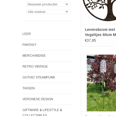
Levensboom met
LEER
Vogeltjes 60cm M
€37,95
FANTASY
MERCHANDISE
Decoratieve Metalen 
Hyacint
RETRO VINTAGE
Hoogte: 121
TOEVOEGEN AAN WI
GOTHIC STEAMPUNK
TASSEN
VERONESE DESIGN
GIFTWARE & LIFESTYLE &
COLLECTABLES