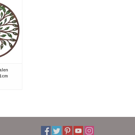
talen
ie
51cm
cm
NKELWAGEN
alen
51cm