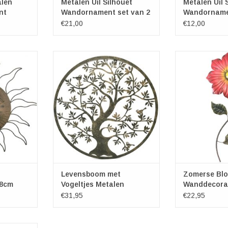
alen
Metalen Uil Silhouet
Metalen Uil 
nt
Wandornament set van 2
Wandorname
€21,00
€12,00
ecoratie
Levensboom met Vogeltjes
Zomerse Bl
oratie
Metalen Wanddecoratie
Wanddeco
68cm
Diameter ca. 51cm
Lengte:
Dikte metaal: ca. 2mm
Breedte:
Hoogte rand: ca. 8mm
TOEVOEGEN AA
TOEVOEGEN AAN WINKELWAGEN
Levensboom met
Zomerse Blo
68cm
Vogeltjes Metalen
Wanddecora
Wanddecoratie 51cm
€31,95
€22,95