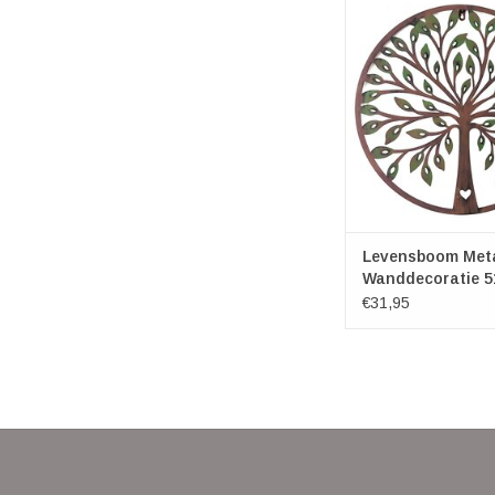
Levensboom Me
Wanddecorat
Diameter ca. 
Dikte: ca. 1
TOEVOEGEN AAN WI
Levensboom Met
Wanddecoratie 
€31,95