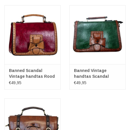
Veronese Design
Giftware & Lifestyle &
Collectables
Bezoek ons
Nieuw
Banned Scandal
Banned Vintage
Vintage handtas Rood
handtas Scandal
(groen)
€49,95
€49,95
Aanbiedingen