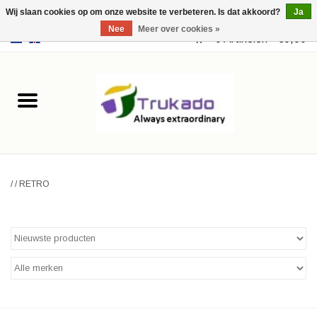
Wij slaan cookies op om onze website te verbeteren. Is dat akkoord?
Ja
Nee
Meer over cookies »
EUR
/
USD
0 Artikelen - €0,00
Home
Leer
Fantasy
/
/
RETRO
Merchandise
Retro Vintage
Gothic Steampunk
Tassen