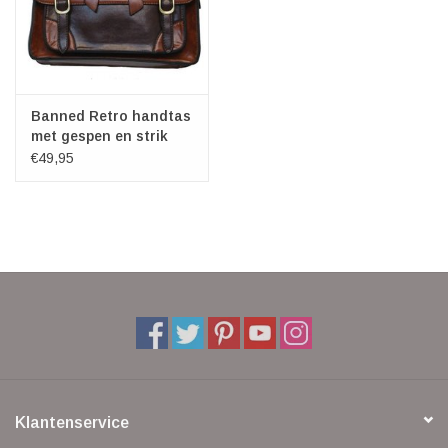
Banned Retro handtas
met gespen en strik
(l.coffee)
€49,95
Klantenservice