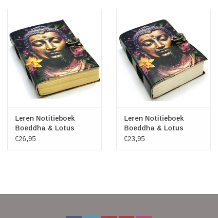
Veronese Design
Giftware & Lifestyle &
Collectables
Bezoek ons
Nieuw
Leren Notitieboek
Leren Notitieboek
Boeddha & Lotus
Boeddha & Lotus
18x13cm
15x11cm
€26,95
€23,95
Aanbiedingen