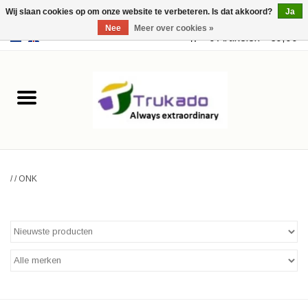
Wij slaan cookies op om onze website te verbeteren. Is dat akkoord?
Ja
Nee
Meer over cookies »
EUR
/
USD
0 Artikelen - €0,00
Home
Leer
Fantasy
/
/
ONK
Merchandise
Retro Vintage
Gothic Steampunk
Tassen