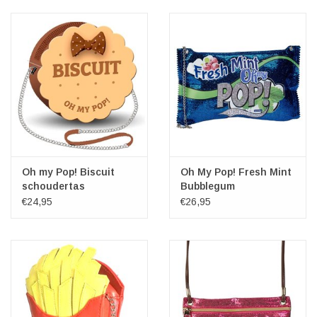
Veronese Design
Giftware & Lifestyle &
Collectables
Bezoek ons
Nieuw
Oh my Pop! Biscuit
Oh My Pop! Fresh Mint
schoudertas
Bubblegum
schoudertas
€24,95
€26,95
Aanbiedingen