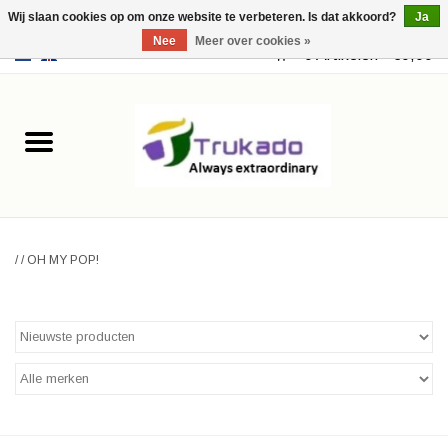
Wij slaan cookies op om onze website te verbeteren. Is dat akkoord?
Ja
Nee
Meer over cookies »
EUR
/
USD
0 Artikelen - €0,00
Home
Leer
Fantasy
/
/
OH MY POP!
Merchandise
Retro Vintage
Gothic Steampunk
Tassen