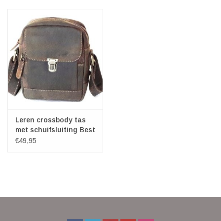
Veronese Design
Giftware & Lifestyle &
Collectables
Bezoek ons
Nieuw
Leren crossbody tas
met schuifsluiting Best
Burry
€49,95
Aanbiedingen