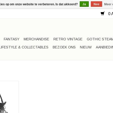
kies op om onze website te verbeteren. Is dat akkoord?
Ja
Nee
Meer 
0 A
FANTASY
MERCHANDISE
RETRO VINTAGE
GOTHIC STEA
LIFESTYLE & COLLECTABLES
BEZOEK ONS
NIEUW
AANBIED
D ontwerp
md
t
ca. 27cm x
m
NKELWAGEN