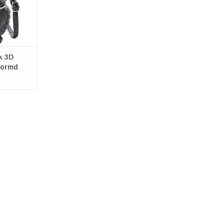
k 3D
vormd