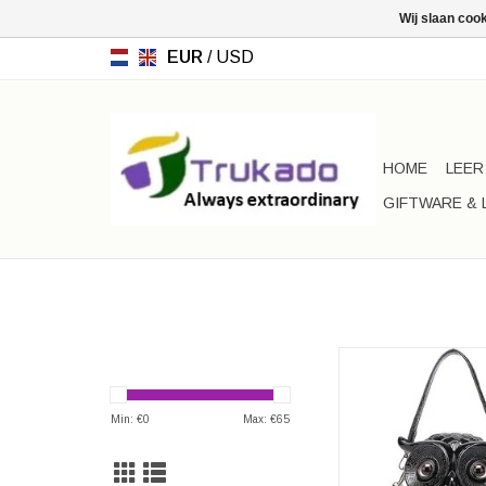
Wij slaan coo
EUR
/
USD
HOME
LEER
GIFTWARE & 
Uil Handtas Uniek 3
Hardgevor
Kleur: Zwar
Min: €
0
Max: €
65
Afmetingen: (hxbxd) 
20cm x 12c
TOEVOEGEN AAN WI