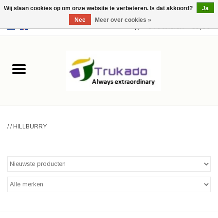
Wij slaan cookies op om onze website te verbeteren. Is dat akkoord?
Ja
Nee
Meer over cookies »
EUR
/
USD
0 Artikelen - €0,00
Home
Leer
Fantasy
/
/
HILLBURRY
Merchandise
Retro Vintage
Gothic Steampunk
Tassen