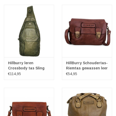
Veronese Design
Giftware & Lifestyle &
Collectables
Bezoek ons
Nieuw
Hillburry leren
HillBurry Schoudertas-
Crossbody tas Sling
Riemtas gewassen leer
bag groen
bruin
€114,95
€54,95
Aanbiedingen