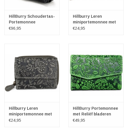
HillBurry Schoudertas-
Hillburry Leren
Portemonnee
miniportemonnee met
gewassen leer
reliëf bloemen
€96,95
€24,95
Hillburry Leren
HillBurry Portemonnee
miniportemonnee met
met Reliëf bladeren
reliëf bloemen
groen - Large
€24,95
€49,95