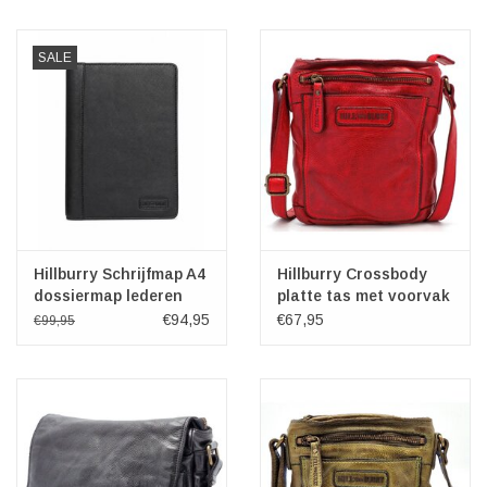
SALE
Hillburry Schrijfmap A4
Hillburry Crossbody
dossiermap lederen
platte tas met voorvak
document organizer
rood
€94,95
€67,95
€99,95
Zwart