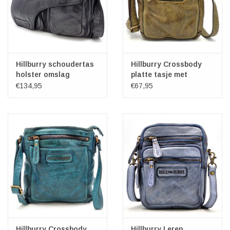
Hillburry schoudertas
Hillburry Crossbody
holster omslag
platte tasje met
gewassen leer zwart
voorvak Groen
€134,95
€67,95
Hillburry Crossbody
Hillburry Leren