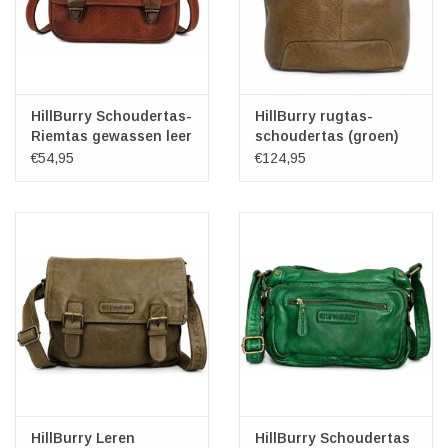
HillBurry Schoudertas-
HillBurry rugtas-
Riemtas gewassen leer
schoudertas (groen)
cognac
€54,95
€124,95
HillBurry Leren
HillBurry Schoudertas