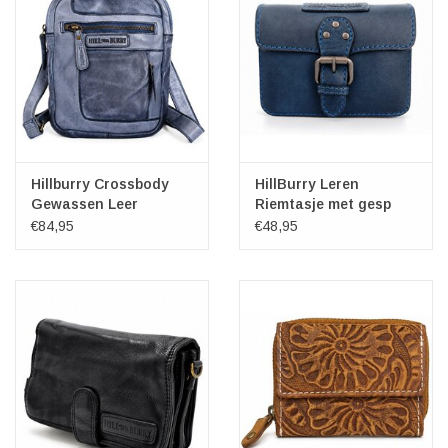
Hillburry Crossbody
HillBurry Leren
Gewassen Leer
Riemtasje met gesp
Kangaroo Blue
blauw
€84,95
€48,95