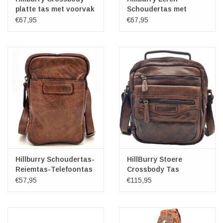
platte tas met voorvak
Schoudertas met
petrol
Ritsvakjes blauwgrijs
€67,95
€67,95
Hillburry Schoudertas-
HillBurry Stoere
Reiemtas-Telefoontas
Crossbody Tas
bruin
Gewassen Leer
€57,95
€115,95
Vintage bruin