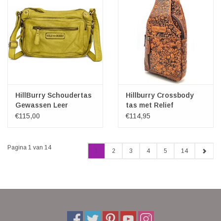
HillBurry Schoudertas
Hillburry Crossbody
Gewassen Leer
tas met Relief
Limegroen
Bladeren tan
€115,00
€114,95
Pagina 1 van 14
1
2
3
4
5
14