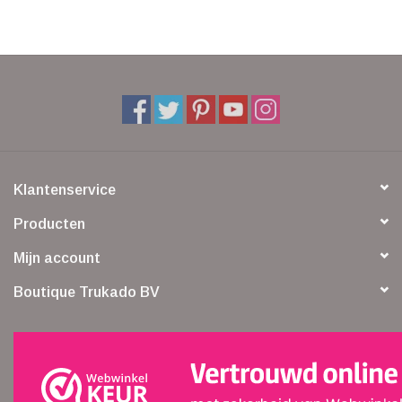
Veronese Design
Giftware & Lifestyle &
Collectables
Bezoek ons
Klantenservice
Nieuw
Producten
Mijn account
Aanbiedingen
Boutique Trukado BV