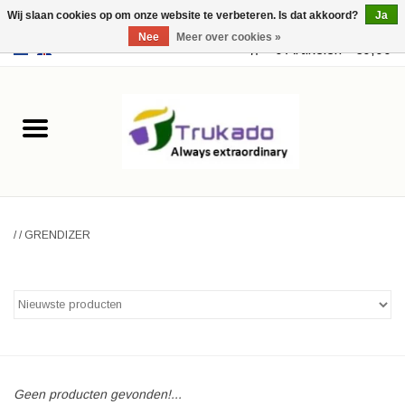
Wij slaan cookies op om onze website te verbeteren. Is dat akkoord?
Ja
Nee
Meer over cookies »
EUR
/
USD
0 Artikelen - €0,00
Home
Leer
Fantasy
/
/
GRENDIZER
Merchandise
Retro Vintage
Gothic Steampunk
Tassen
Geen producten gevonden!...