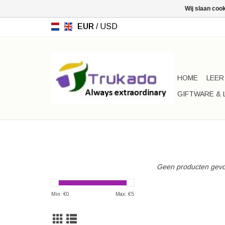
Wij slaan coo
EUR
/
USD
HOME
LEER
GIFTWARE & 
Geen producten gevo
Min: €
0
Max: €
5