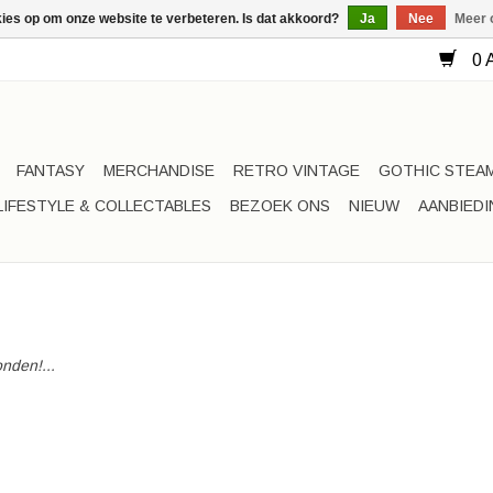
kies op om onze website te verbeteren. Is dat akkoord?
Ja
Nee
Meer 
0 A
FANTASY
MERCHANDISE
RETRO VINTAGE
GOTHIC STEA
LIFESTYLE & COLLECTABLES
BEZOEK ONS
NIEUW
AANBIED
nden!...