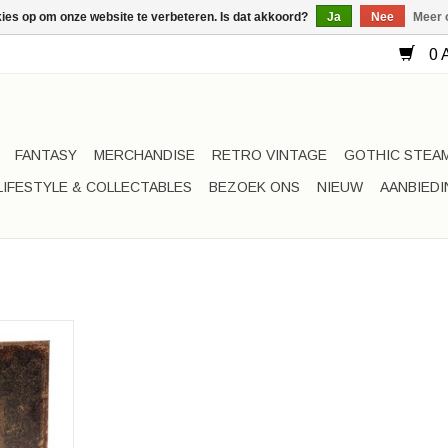
kies op om onze website te verbeteren. Is dat akkoord?
Ja
Nee
Meer 
0 A
FANTASY
MERCHANDISE
RETRO VINTAGE
GOTHIC STEA
LIFESTYLE & COLLECTABLES
BEZOEK ONS
NIEUW
AANBIED
Opbergboek
 Bijbel
20cm x 14cm