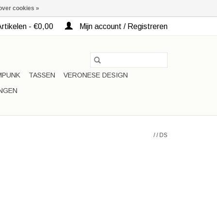
over cookies »
rtikelen - €0,00
Mijn account / Registreren
MPUNK
TASSEN
VERONESE DESIGN
INGEN
/
/
DS