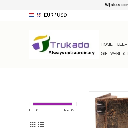
Wij slaan coo
EUR
/
USD
HOME
LEER
GIFTWARE & 
Opbergdoos Bijbel/ 
Bijbel /Boekendoos
Afmetingen: (hxbxd) 
Min: €
0
Max: €
25
x 4cm