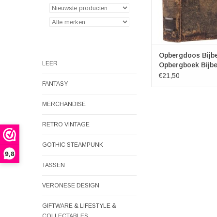
Opbergdoos Bijbe
LEER
Opbergboek Bijbe
/Boekendoos Bijb
€21,50
FANTASY
MERCHANDISE
RETRO VINTAGE
GOTHIC STEAMPUNK
9,8
TASSEN
VERONESE DESIGN
GIFTWARE & LIFESTYLE &
COLLECTABLES