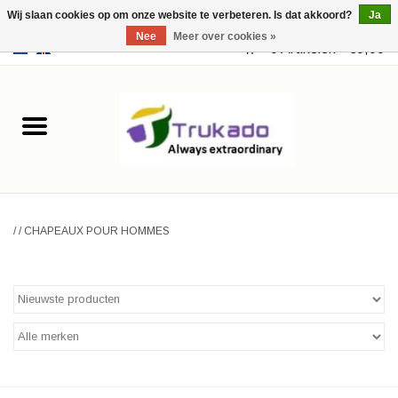
Wij slaan cookies op om onze website te verbeteren. Is dat akkoord?
Ja
Nee
Meer over cookies »
EUR
/
USD
0 Artikelen - €0,00
Home
Leer
Fantasy
/
/
CHAPEAUX POUR HOMMES
Merchandise
Retro Vintage
Gothic Steampunk
Tassen