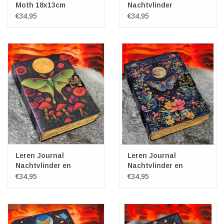
Moth 18x13cm
Nachtvlinder
Metamorphosis
€34,95
€34,95
18x13cm
Leren Journal
Leren Journal
Nachtvlinder en
Nachtvlinder en
Paddenstoelen
Bloemen 18x13cm
€34,95
€34,95