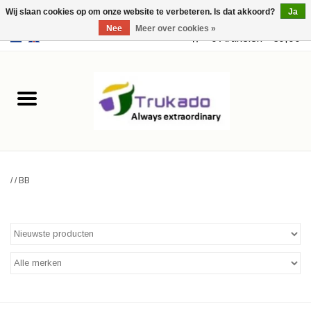
Wij slaan cookies op om onze website te verbeteren. Is dat akkoord?
Ja
Nee
Meer over cookies »
EUR
/
USD
0 Artikelen - €0,00
Home
Leer
Fantasy
/
/
BB
Merchandise
Retro Vintage
Gothic Steampunk
Tassen