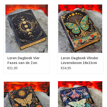
Veronese Design
Giftware & Lifestyle &
Collectables
Bezoek ons
Nieuw
Leren Dagboek Vier
Leren Dagboek Vlinder
Fases van de Zon
Levensboom 18x13cm
18x13cm
€31,95
€34,95
Aanbiedingen