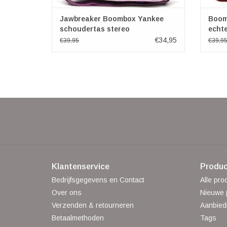
Jawbreaker Boombox Yankee
Boom
schoudertas stereo
echt
€34,95
€39,95
€39,9
Klantenservice
Produc
Bedrijfsgegevens en Contact
Alle pro
Over ons
Nieuwe 
Verzenden & retourneren
Aanbied
Betaalmethoden
Tags