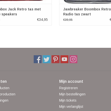
box Jack Retro tas met
Jawbreaker Boombox Retro
e speakers
Radio tas zwart
€34,95
5
€39,95
ten
Mijn account
ducten
Registreren
producten
Mijn bestellingen
ingen
Mijn tickets
Mijn verlanglijst