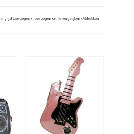
langlijst toevoegen
/
Toevoegen om te vergelijken
/
Afdrukken
s zwart
Fantasy tassen en portemonnees - Fantasy
tas Gitaar met Werkende Radio