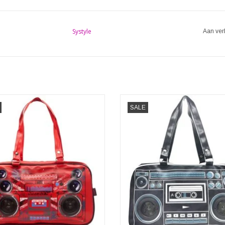
Systyle
Aan ver
 Jack Retro tas met echte speakers
Jawbreaker Boombox Retro Radio ta
SALE