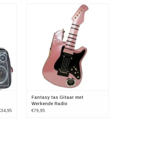
s zwart
Fantasy tassen en portemonnees - Fantasy
tas Gitaar met Werkende Radio
Fantasy tas Gitaar met
Werkende Radio
€34,95
€79,95