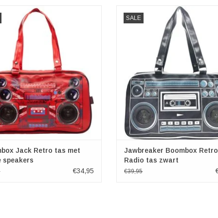
 Jack Retro tas met echte speakers
Jawbreaker Boombox Retro Radio ta
SALE
box Jack Retro tas met
Jawbreaker Boombox Retro
e speakers
Radio tas zwart
€34,95
5
€39,95