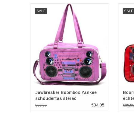
Vintage tassen retro tassen - Boombox
Boombox
SALE
SALE
Yankee schoudertas stereo
Jawbreaker Boombox Yankee
Boom
schoudertas stereo
echt
€34,95
€39,95
€39,9