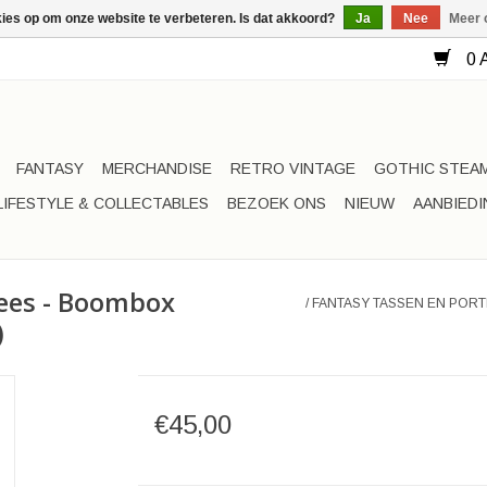
kies op om onze website te verbeteren. Is dat akkoord?
Ja
Nee
Meer 
0 A
FANTASY
MERCHANDISE
RETRO VINTAGE
GOTHIC STEA
LIFESTYLE & COLLECTABLES
BEZOEK ONS
NIEUW
AANBIED
ees - Boombox
/
FANTASY TASSEN EN POR
)
€45,00