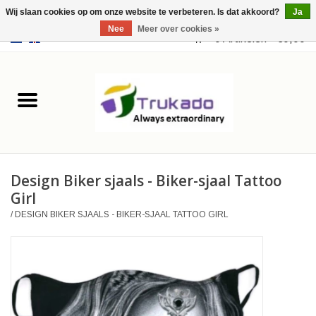
Wij slaan cookies op om onze website te verbeteren. Is dat akkoord?
Ja
Nee
Meer over cookies »
EUR
/
USD
0 Artikelen - €0,00
Home
Leer
Fantasy
Design Biker sjaals - Biker-sjaal Tattoo
Merchandise
Girl
/
DESIGN BIKER SJAALS - BIKER-SJAAL TATTOO GIRL
Retro Vintage
Gothic Steampunk
Tassen