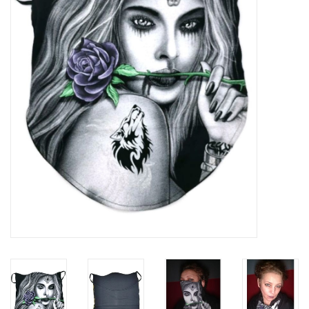
Veronese Design
Giftware & Lifestyle &
Collectables
Bezoek ons
Nieuw
Aanbiedingen